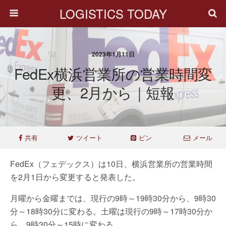
LOGISTICS TODAY
2023年1月11日
FedEx横浜営業所の営業時間変
更、2月から｜短報
共有
ツイート
ピン
メール
FedEx（フェデックス）は10日、横浜営業所の営業時間
を2月1日から変更すると発表した。
月曜から金曜までは、現行の9時～19時30分から、9時30
分～18時30分に変わる。土曜は現行の9時～17時30分か
ら、9時30分～15時に変わる。