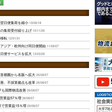
録
で翌日便集荷を縮小
13/06/18
末の集荷受付繰り上げ
10/11/26
を移転
12/01/31
発アジア・欧州向け同日便開始
11/09/07
同日便サービスを拡大
13/03/26
、首都圏から名阪へ拡大
26/08/07
に改善、不採算拠点も改革
26/08/07
字も国際物流改善
26/08/07
営業益57％増
26/08/07
果で営業益15％増
26/08/07