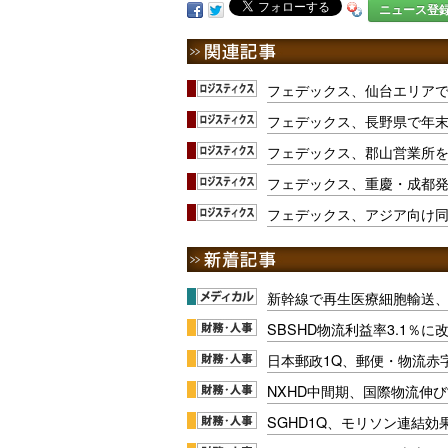
ニュース登
フェデックス、仙台エリア
フェデックス、長野県で年
フェデックス、郡山営業所
フェデックス、重慶・成都
フェデックス、アジア向け
新幹線で再生医療細胞輸送
SBSHD物流利益率3.1％
日本郵政1Q、郵便・物流赤
NXHD中間期、国際物流伸び
SGHD1Q、モリソン連結効