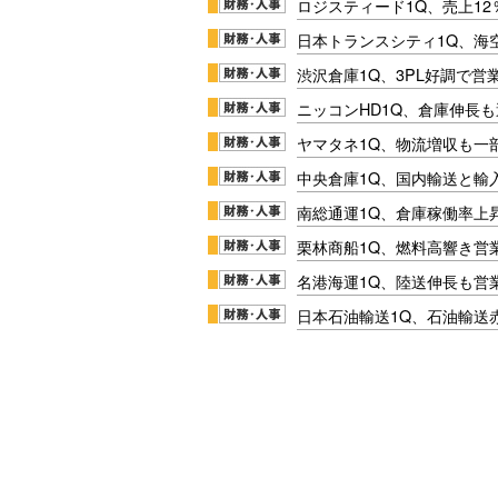
ロジスティード1Q、売上1
日本トランスシティ1Q、海
渋沢倉庫1Q、3PL好調で営
ニッコンHD1Q、倉庫伸長
ヤマタネ1Q、物流増収も一
中央倉庫1Q、国内輸送と輸
南総通運1Q、倉庫稼働率上
栗林商船1Q、燃料高響き営
名港海運1Q、陸送伸長も営業
日本石油輸送1Q、石油輸送