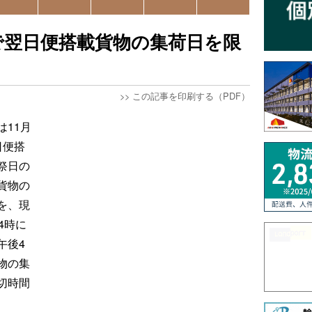
で翌日便搭載貨物の集荷日を限
>>
この記事を印刷する（PDF）
11月
日便搭
祭日の
貨物の
を、現
4時に
午後4
物の集
切時間