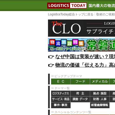
LOGISTIC
LogisticsToday総合トップに戻る
取材のご依頼
👉️
なぜ中国は実装が速い？現
👉️
物流の価値「伝える力」高
ピックアップテーマ
テーマ一覧
スペシャルコンテンツ一覧