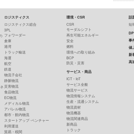
ロジスティクス
環境・CSR
話
ロジスティクス総合
CSR
短
モーダルシフト
3PL
D
フォワーダー
再生可能エネルギー
の
事
倉庫
安全
港湾
燃料
値
トラック輸送
環境への取り組み
新
海運
BCP
高
防災・災害
航空
鉄道
サービス・商品
物流子会社
ICT・IoT
静脈物流
サービス全般
災害物流
ンネ
物流サービス
食品物流
物流情報システム
EC物流
生産・流通システム
メディカル物流
物流資材
アパレル物流
物流機器
都市・館内物流
物流関連商品
スタートアップ･ベンチャー
新商品
利用運送
トラック
貿易・税関