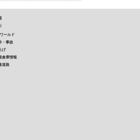
題
報
Pワールド
件・事故
上げ
着倉庫情報
速道路