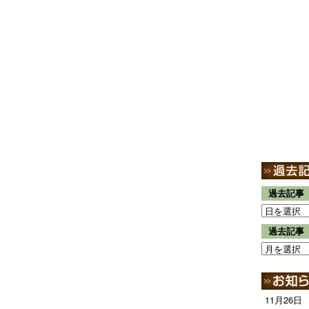
過去記事
過去記事
11月26日