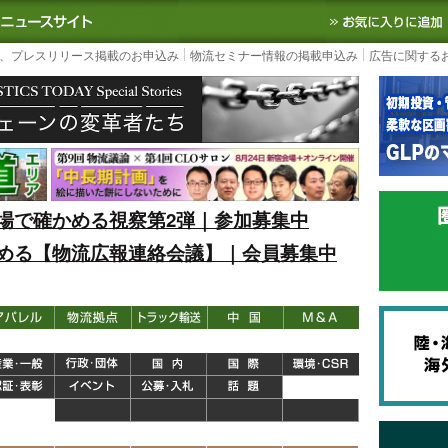
S TODAY｜国内最大の物流ニュースサイト
3PL, SCMなど国内外の最新の物流
、プレスリリース掲載のお申込み
物流セミナー情報の掲載申込み
広告に関する
場で確かめる視察第2弾｜参加募集中
める【物流広報連絡会議】｜会員募集中