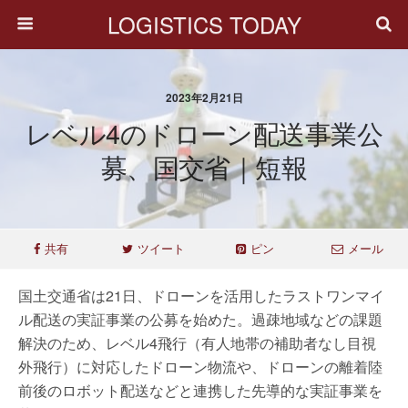
LOGISTICS TODAY
2023年2月21日
レベル4のドローン配送事業公
募、国交省｜短報
共有
ツイート
ピン
メール
国土交通省は21日、ドローンを活用したラストワンマイ
ル配送の実証事業の公募を始めた。過疎地域などの課題
解決のため、レベル4飛行（有人地帯の補助者なし目視
外飛行）に対応したドローン物流や、ドローンの離着陸
前後のロボット配送などと連携した先導的な実証事業を