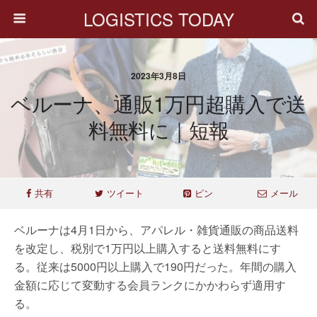
LOGISTICS TODAY
2023年3月8日
ベルーナ、通販1万円超購入で送
料無料に｜短報
共有
ツイート
ピン
メール
ベルーナは4月1日から、アパレル・雑貨通販の商品送料
を改定し、税別で1万円以上購入すると送料無料にす
る。従来は5000円以上購入で190円だった。年間の購入
金額に応じて変動する会員ランクにかかわらず適用す
る。