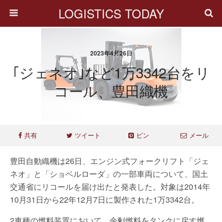
LOGISTICS TODAY
2023年4月26日
｢ジェネオ｣など1万3342台をリ
コール、豊田織機
共有
ツイート
ピン
メール
豊田自動織機は26日、エンジン式フォークリフト「ジェ
ネオ」と「ショベルローダ」の一部車両について、国土
交通省にリコールを届け出たと発表した。対象は2014年
10月31日から22年12月7日に製作された1万3342台。
2車種の燃料装置において、余剰燃料をタンクに戻す燃