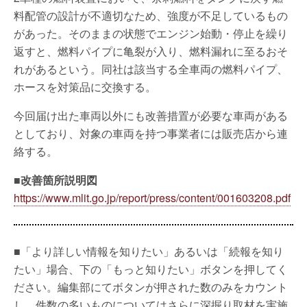
料配管の設計が不適切なため、強度が不足しているもの
があった。そのままの状態でエンジン始動・停止を繰り
返すと、燃料パイプに亀裂が入り、燃料漏れに至るおそ
れがあるという。同社は該当する全車両の燃料パイプ、
ホースを対策品に交換する。
今回届け出た車両以外にも改善措置が必要な車両がある
としており、対象の車両を持つ事業者には販売店から連
絡する。
■改善箇所説明図
https://www.mlit.go.jp/report/press/content/001603208.pdf
■「より詳しい情報を知りたい」あるいは「続報を知り
たい」場合、下の「もっと知りたい」ボタンを押してく
ださい。編集部にてボタンが押された数のみをカウント
し、件数の多いものについてはさらに深掘り取材を実施