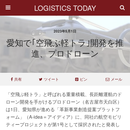
LOGISTICS TODAY
2023年5月1日
愛知で｢空飛ぶ軽トラ｣開発を推
進、プロドローン
共有
ツイート
ピン
メール
「空飛ぶ軽トラ」と呼ばれる重量積載、長距離運航のド
ローン開発を手がけるプロドローン（名古屋市天白区）
は1日、愛知県が進める「革新事業創造提案プラットフ
ォーム」（A-idea＝アイディア）に、同社の航空モビリ
ティープロジェクトが第1号として採択されたと発表し