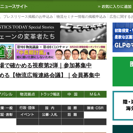
S TODAY｜国内最大の物流ニュースサイト
3PL, SCMなど国内外の最新の物流
、プレスリリース掲載のお申込み
物流セミナー情報の掲載申込み
広告に関する
場で確かめる視察第2弾｜参加募集中
める【物流広報連絡会議】｜会員募集中