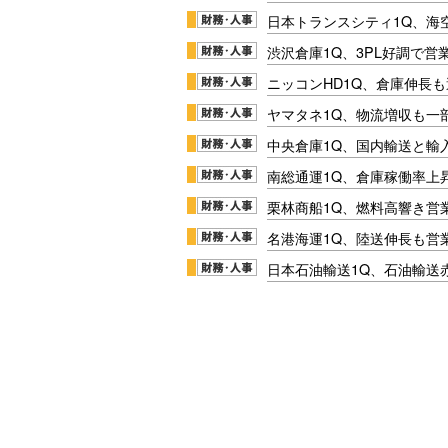
日本トランスシティ1Q、海
渋沢倉庫1Q、3PL好調で営
ニッコンHD1Q、倉庫伸長
ヤマタネ1Q、物流増収も一
中央倉庫1Q、国内輸送と輸
南総通運1Q、倉庫稼働率上
栗林商船1Q、燃料高響き営
名港海運1Q、陸送伸長も営業
日本石油輸送1Q、石油輸送