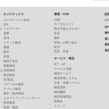
ロジスティクス
環境・CSR
話
ロジスティクス総合
CSR
短
モーダルシフト
3PL
D
フォワーダー
再生可能エネルギー
の
事
倉庫
安全
港湾
燃料
値
トラック輸送
環境への取り組み
新
海運
BCP
高
防災・災害
航空
鉄道
サービス・商品
物流子会社
ICT・IoT
静脈物流
サービス全般
災害物流
ンネ
物流サービス
食品物流
物流情報システム
EC物流
生産・流通システム
メディカル物流
物流資材
アパレル物流
物流機器
都市・館内物流
物流関連商品
スタートアップ･ベンチャー
新商品
利用運送
トラック
貿易・税関