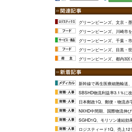
グリーンビーンズ、文京・
グリーンビーンズ、川崎市
グリーンビーンズ、千葉・
グリーンビーンズ、目黒・
グリーンビーンズ、都内3区
新幹線で再生医療細胞輸送
SBSHD物流利益率3.1％
日本郵政1Q、郵便・物流赤
NXHD中間期、国際物流伸び
SGHD1Q、モリソン連結効
ロジスティード1Q、売上1