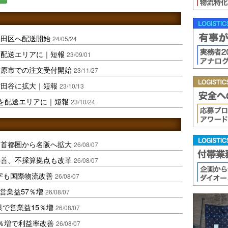
墨田区へ配送開始
24/05/24
を配送エリアに｜短報
23/09/01
市原市での注文受付開始
23/11/27
世田谷に拡大｜短報
23/10/13
を配送エリアに｜短報
23/10/24
、首都圏から名阪へ拡大
26/08/07
に改善、不採算拠点も改革
26/08/07
字も国際物流改善
26/08/07
営業益57％増
26/08/07
果で営業益15％増
26/08/07
2％増で利益率改善
26/08/07