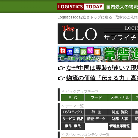
LOGISTIC
LogisticsToday総合トップに戻る
取材のご依頼
👉️
なぜ中国は実装が速い？現
👉️
物流の価値「伝える力」高
ピックアップテーマ
テーマ一覧
スペシャルコンテンツ一覧