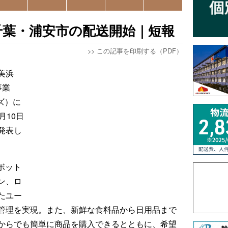
千葉・浦安市の配送開始｜短報
>>
この記事を印刷する（PDF）
美浜
事業
ンズ）に
月10日
発表し
ボット
ン、ロ
たユー
管理を実現。また、新鮮な食料品から日用品まで
からでも簡単に商品を購入できるとともに、希望