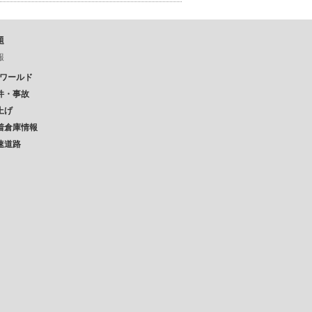
題
報
Pワールド
件・事故
上げ
着倉庫情報
速道路