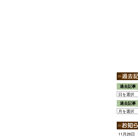
過去記事
過去記事
11月26日