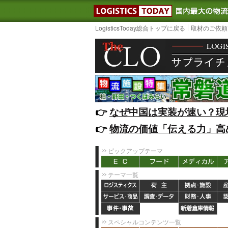
LOGISTIC
LogisticsToday総合トップに戻る
取材のご依頼
👉️
なぜ中国は実装が速い？現
👉️
物流の価値「伝える力」高
ピックアップテーマ
テーマ一覧
スペシャルコンテンツ一覧