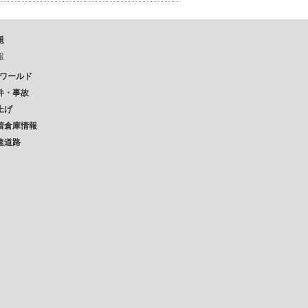
題
報
Pワールド
件・事故
上げ
着倉庫情報
速道路