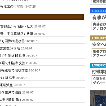
情報流出の可能性
19/07/25
、首都圏から名阪へ拡大
26/08/07
に改善、不採算拠点も改革
26/08/07
字も国際物流改善
26/08/07
営業益57％増
26/08/07
果で営業益15％増
26/08/07
2％増で利益率改善
26/08/07
空輸送増で増収増益
26/08/07
業益18％増
26/08/07
も運送減益
26/08/07
部荷主減で減益
26/08/07
入増で増収増益
26/08/07