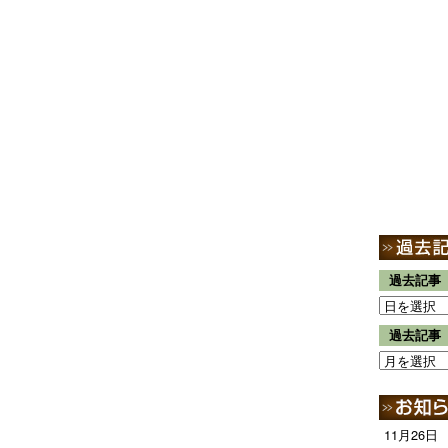
過去記事
過去記事
11月26日