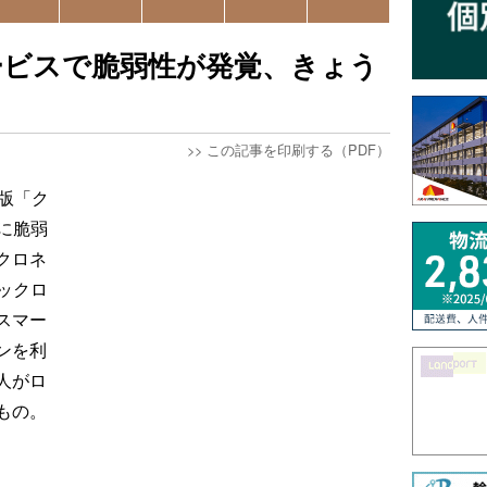
ービスで脆弱性が発覚、きょう
>>
この記事を印刷する（PDF）
版「ク
に脆弱
クロネ
ックロ
スマー
ンを利
人がロ
もの。