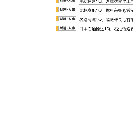
南総通運1Q、倉庫稼働率上
栗林商船1Q、燃料高響き営
名港海運1Q、陸送伸長も営業
日本石油輸送1Q、石油輸送