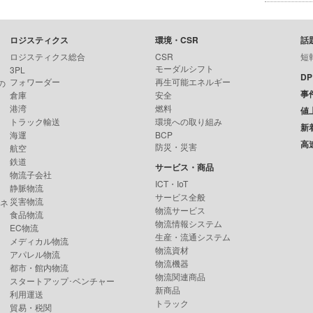
ロジスティクス
環境・CSR
話
ロジスティクス総合
CSR
短
モーダルシフト
3PL
D
フォワーダー
再生可能エネルギー
の
事
倉庫
安全
港湾
燃料
値
トラック輸送
環境への取り組み
新
海運
BCP
高
防災・災害
航空
鉄道
サービス・商品
物流子会社
ICT・IoT
静脈物流
サービス全般
災害物流
ンネ
物流サービス
食品物流
物流情報システム
EC物流
生産・流通システム
メディカル物流
物流資材
アパレル物流
物流機器
都市・館内物流
物流関連商品
スタートアップ･ベンチャー
新商品
利用運送
トラック
貿易・税関