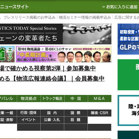
S TODAY｜国内最大の物流ニュースサイト
3PL, SCMなど国内外の最新の物流
、プレスリリース掲載のお申込み
物流セミナー情報の掲載申込み
広告に関する
場で確かめる視察第2弾｜参加募集中
める【物流広報連絡会議】｜会員募集中