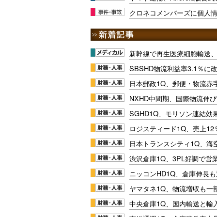
クロネコメンバーズに個人
新幹線で再生医療細胞輸送
SBSHD物流利益率3.1％
日本郵政1Q、郵便・物流赤
NXHD中間期、国際物流伸び
SGHD1Q、モリソン連結効
ロジスティード1Q、売上1
日本トランスシティ1Q、海
渋沢倉庫1Q、3PL好調で営
ニッコンHD1Q、倉庫伸長
ヤマタネ1Q、物流増収も一
中央倉庫1Q、国内輸送と輸