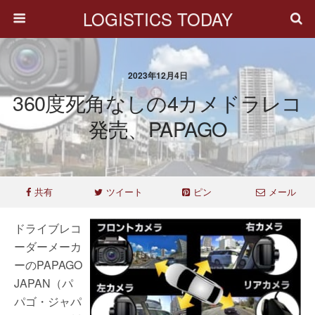
LOGISTICS TODAY
2023年12月4日
360度死角なしの4カメドラレコ
発売、PAPAGO
共有
ツイート
ピン
メール
ドライブレコ
ーダーメーカ
ーのPAPAGO
JAPAN（パ
パゴ・ジャパ