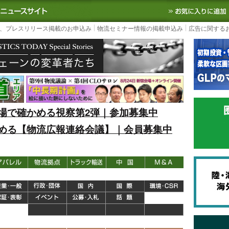
S TODAY｜国内最大の物流ニュースサイト
3PL, SCMなど国内外の最新の物流
、プレスリリース掲載のお申込み
物流セミナー情報の掲載申込み
広告に関する
場で確かめる視察第2弾｜参加募集中
める【物流広報連絡会議】｜会員募集中