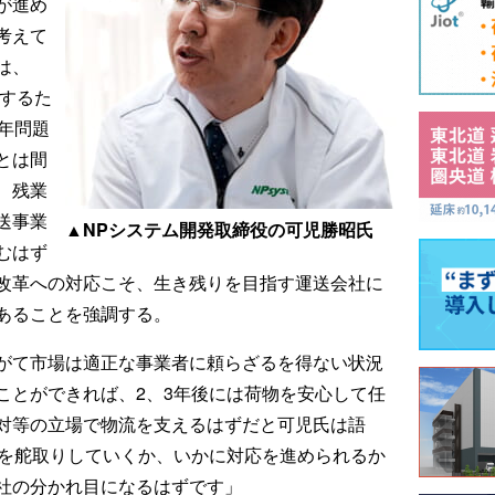
が進め
考えて
は、
決するた
年問題
とは間
、残業
送事業
▲NPシステム開発取締役の可児勝昭氏
むはず
改革への対応こそ、生き残りを目指す運送会社に
あることを強調する。
がて市場は適正な事業者に頼らざるを得ない状況
ことができれば、2、3年後には荷物を安心して任
対等の立場で物流を支えるはずだと可児氏は語
業を舵取りしていくか、いかに対応を進められるか
社の分かれ目になるはずです」