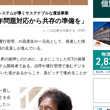
点呼システムが導くサステナブルな運送事業
4年問題対応から共存の準備を」
>>
この記事を印刷する（PDF）
運行管理」の高度化や一元化として、発達した情
用の見直しが進んでいる。
界の後押しのために、まさにこうしたICTの発展
テム開発者である。点呼や運行管理で進むデジタ
拓いた道があるからこそ、急ピッチで進めることが
一貫し
とを企
したシ