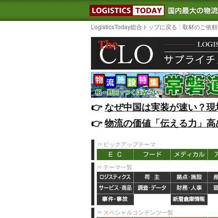
LOGISTIC
LogisticsToday総合トップに戻る
取材のご依頼
👉️
なぜ中国は実装が速い？現
👉️
物流の価値「伝える力」高
ピックアップテーマ
テーマ一覧
スペシャルコンテンツ一覧