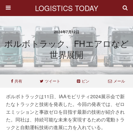
LOGISTICS TODAY
2024年7月12日
ボルボトラック、FHエアロなど
世界展開
共有
ツイート
ピン
メール
ボルボトラックは11日、IAAモビリティ2024展示会で新
たなトラックと技術を発表した。今回の発表では、ゼロ
エミッションと事故ゼロを目指す最新の技術が紹介され
た。同社は、持続可能な未来を実現するための電動トラ
ックと自動運転技術の進展に力を入れている。