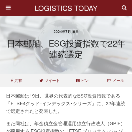
LOGISTICS TODAY
2024年7月19日
日本郵船、ESG投資指数で22年
連続選定
共有
ツイート
ピン
メール
日本郵船は19日、世界の代表的なESG投資指数である
「FTSE4グッド･インデックス･シリーズ」に、22年連続
で選定されたと発表した。
また同社は、年金積立金管理運用独立行政法人（GPIF）
が採用する ESG投資指数の「FTSE ブロッサム･ジャパ