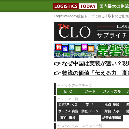
LOGISTIC
LogisticsToday総合トップに戻る
取材のご依頼
👉️
なぜ中国は実装が速い？現
👉️
物流の価値「伝える力」高
ピックアップテーマ
テーマ一覧
スペシャルコンテンツ一覧