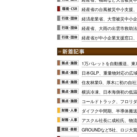
経産省の台風被災中小支援
経済産業省、大雪被災中小
経産省、大雨の出雲市救助
経産省が中小企業支援窓口
1万パレットを自動搬送、東
日本GLP、重量物対応の広
住友林業G、厚木に初の自社
横浜冷凍、日本海側初の低
コールドトラック、フロリ
ダイフク中間期、半導体搬
アスクル社長に成松氏、物
GROUNDなど5社、ロジ大