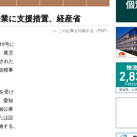
企業に支援措置、経産省
>>
この記事を印刷する（PDF）
10号に
、鹿児
された
規模事
を受け
、愛知
融公庫
たは設
施する。