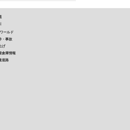
題
報
Pワールド
件・事故
上げ
着倉庫情報
速道路