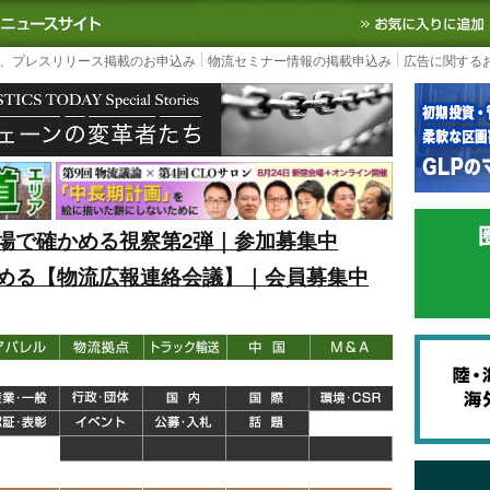
S TODAY｜国内最大の物流ニュースサイト
3PL, SCMなど国内外の最新の物流
、プレスリリース掲載のお申込み
物流セミナー情報の掲載申込み
広告に関する
場で確かめる視察第2弾｜参加募集中
める【物流広報連絡会議】｜会員募集中