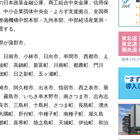
の日本政策金融公庫、商工組合中央金庫、信用保
、中小企業団体中央会・よろず支援拠点、全国商
整備機構中部本部・九州本部、中部経済産業局・
置する。
県が蒲郡市。
、日南市、小林市、日向市、串間市、西都市、え
綾町、高鍋町、新富町、川南町、都農町、門川
穂町、日之影町、五ヶ瀬町。
崎市、阿久根市、出水市、指宿市、西之表市、垂
、霧島市、いちき串木野市、南さつま市、志布志
良市、三島村、十島村、さつま町、長島町、湧水
大隅町、肝付町、中種子町、南種子町、屋久島
郷町、喜界町、徳之島町、天城町、伊仙町、和泊