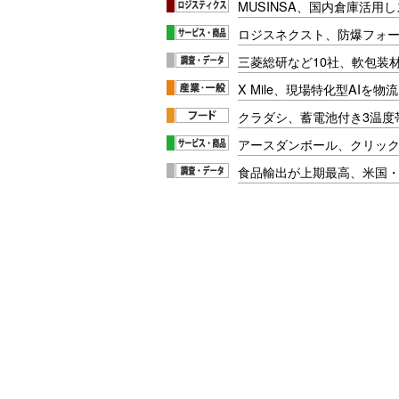
MUSINSA、国内倉庫活用
ロジスネクスト、防爆フォ
三菱総研など10社、軟包装
X Mile、現場特化型AIを
クラダシ、蓄電池付き3温度
アースダンボール、クリッ
食品輸出が上期最高、米国