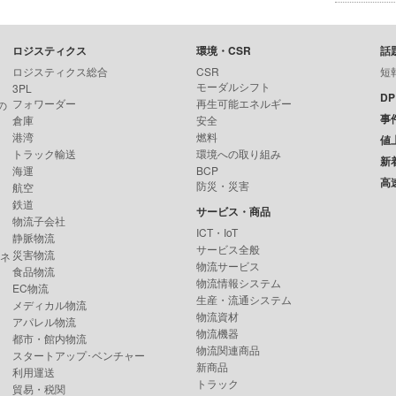
ロジスティクス
環境・CSR
話
ロジスティクス総合
CSR
短
モーダルシフト
3PL
D
フォワーダー
再生可能エネルギー
の
事
倉庫
安全
港湾
燃料
値
トラック輸送
環境への取り組み
新
海運
BCP
高
防災・災害
航空
鉄道
サービス・商品
物流子会社
ICT・IoT
静脈物流
サービス全般
災害物流
ンネ
物流サービス
食品物流
物流情報システム
EC物流
生産・流通システム
メディカル物流
物流資材
アパレル物流
物流機器
都市・館内物流
物流関連商品
スタートアップ･ベンチャー
新商品
利用運送
トラック
貿易・税関