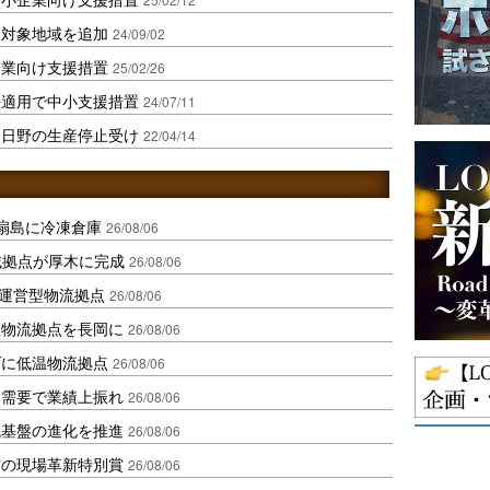
、対象地域を追加
24/09/02
企業向け支援措置
25/02/26
法適用で中小支援措置
24/07/11
、日野の生産停止受け
22/04/14
扇島に冷凍倉庫
26/08/06
域拠点が厚木に完成
26/08/06
運営型物流拠点
26/08/06
温物流拠点を長岡に
26/08/06
ダに低温物流拠点
26/08/06
送需要で業績上振れ
26/08/06
流基盤の進化を推進
26/08/06
賞の現場革新特別賞
26/08/06