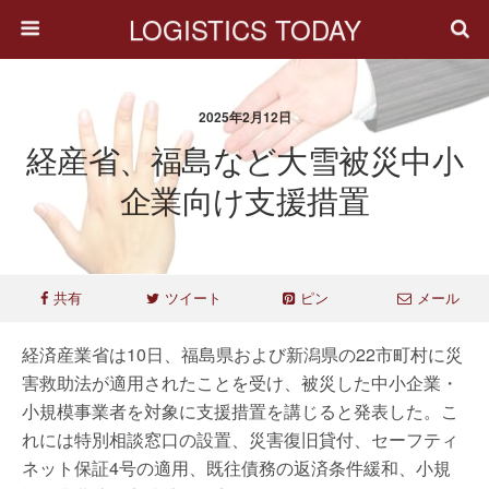
LOGISTICS TODAY
2025年2月12日
経産省、福島など大雪被災中小
企業向け支援措置
共有
ツイート
ピン
メール
経済産業省は10日、福島県および新潟県の22市町村に災
害救助法が適用されたことを受け、被災した中小企業・
小規模事業者を対象に支援措置を講じると発表した。こ
れには特別相談窓口の設置、災害復旧貸付、セーフティ
ネット保証4号の適用、既往債務の返済条件緩和、小規