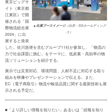
東京ビッグサ
イト（東京都
江東区）で開
催される「国
▲出展ブースイメージ
（出所：SGホールディング
際物流総合展
ス）
2024」に出
展すると発表
した。佐川急便を含むグループ11社が参加し、「物流の
力で社会課題に挑む」をテーマに、低炭素・高効率の物
流ソリューションを紹介する。
展示では災害対応、環境問題、人材不足に対応する取り
組みを映像やプレゼンテーションで伝える。また、
EC（電子商取引）物流や輸送品質に関する最新技術も展
示される予定だ。
■「より詳しい情報を知りたい」あるいは「続報を知り