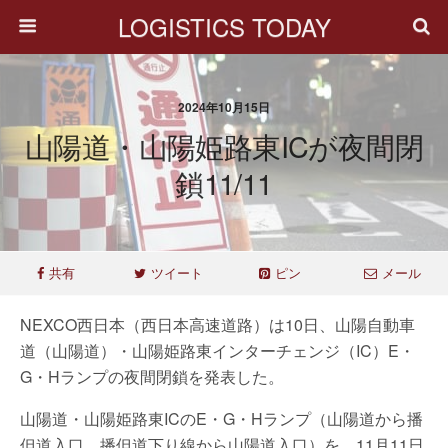
LOGISTICS TODAY
2024年10月15日
山陽道・山陽姫路東ICが夜間閉
鎖11/11
共有
ツイート
ピン
メール
NEXCO西日本（西日本高速道路）は10日、山陽自動車
道（山陽道）・山陽姫路東インターチェンジ（IC）E・
G・Hランプの夜間閉鎖を発表した。
山陽道・山陽姫路東ICのE・G・Hランプ（山陽道から播
但道入口、播但道下り線から山陽道入口）を、11月11日