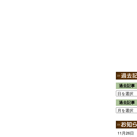
過去記事
過去記事
11月26日