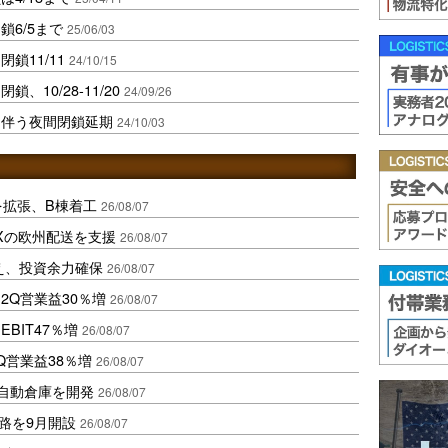
鎖6/5まで
25/06/03
鎖11/11
24/10/15
、10/28-11/20
24/09/26
に伴う夜間閉鎖延期
24/10/03
を拡張、B棟着工
26/08/07
Xの欧州配送を支援
26/08/07
え、投資余力確保
26/08/07
2Q営業益30％増
26/08/07
BIT47％増
26/08/07
Q営業益38％増
26/08/07
ス自動倉庫を開発
26/08/07
路を9月開設
26/08/07