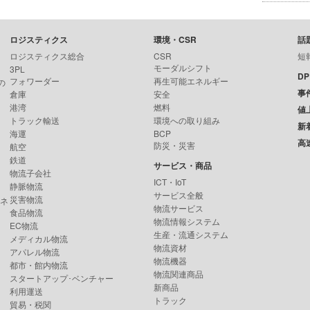
ロジスティクス
環境・CSR
話
ロジスティクス総合
CSR
短
モーダルシフト
3PL
D
フォワーダー
再生可能エネルギー
の
事
倉庫
安全
港湾
燃料
値
トラック輸送
環境への取り組み
新
海運
BCP
高
防災・災害
航空
鉄道
サービス・商品
物流子会社
ICT・IoT
静脈物流
サービス全般
災害物流
ンネ
物流サービス
食品物流
物流情報システム
EC物流
生産・流通システム
メディカル物流
物流資材
アパレル物流
物流機器
都市・館内物流
物流関連商品
スタートアップ･ベンチャー
新商品
利用運送
トラック
貿易・税関