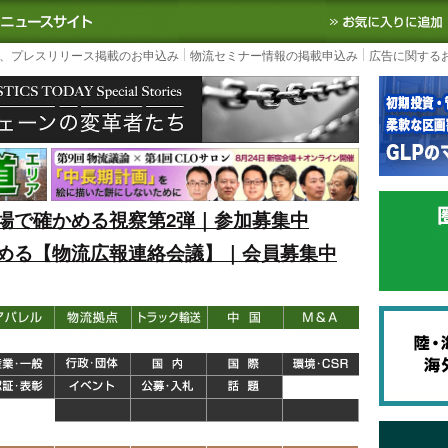
S TODAY｜国内最大の物流ニュースサイト
3PL, SCMなど国内外の最新の物流
、プレスリリース掲載のお申込み
物流セミナー情報の掲載申込み
広告に関する
場で確かめる視察第2弾｜参加募集中
める【物流広報連絡会議】｜会員募集中