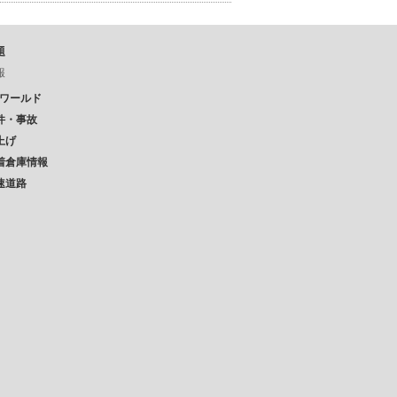
題
報
Pワールド
件・事故
上げ
着倉庫情報
速道路