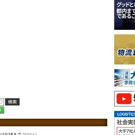
録
4/18まで
25/04/11