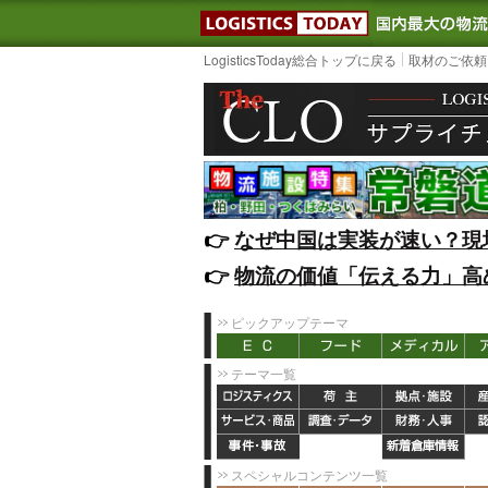
LOGISTIC
LogisticsToday総合トップに戻る
取材のご依頼
👉️
なぜ中国は実装が速い？現
👉️
物流の価値「伝える力」高
ピックアップテーマ
テーマ一覧
スペシャルコンテンツ一覧