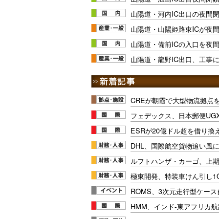
山陽道・河内IC出口の夜間閉
山陽道・山陽姫路東ICが夜間閉
山陽道・備前ICの入口を夜間閉鎖
山陽道・龍野IC出口、工事
CREが朝霞で大型物流拠点
フェデックス、日本郵便UG
ESRが20億ドル超を借り換
DHL、国際航空貨物追い風に
ルフトハンザ・カーゴ、上期E
極東開発、特装車けん引し1
ROMS、3次元走行型ケー
HMM、インド-東アフリカ航