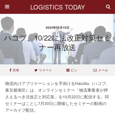
LOGISTICS TODAY
2024年10月15日
ハコブ、10/22に法改正対策セミ
ナー再放送
共有
ツイート
ピン
メール
物流向けアプリケーションを手掛けるHacobu（ハコブ、
東京都港区）は、オンラインセミナー「物流事業者が押
さえるべき法改正と対応策」を10月22日に配信する。同
セミナーはことし7月30日に開催したセミナーの動画の
アーカイブ配信。