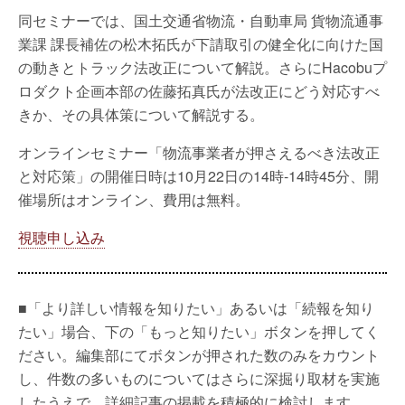
同セミナーでは、国土交通省物流・自動車局 貨物流通事
業課 課長補佐の松木拓氏が下請取引の健全化に向けた国
の動きとトラック法改正について解説。さらにHacobuプ
ロダクト企画本部の佐藤拓真氏が法改正にどう対応すべ
きか、その具体策について解説する。
オンラインセミナー「物流事業者が押さえるべき法改正
と対応策」の開催日時は10月22日の14時-14時45分、開
催場所はオンライン、費用は無料。
視聴申し込み
■「より詳しい情報を知りたい」あるいは「続報を知り
たい」場合、下の「もっと知りたい」ボタンを押してく
ださい。編集部にてボタンが押された数のみをカウント
し、件数の多いものについてはさらに深掘り取材を実施
したうえで、詳細記事の掲載を積極的に検討します。