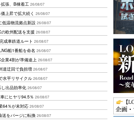
を拡張、B棟着工
26/08/07
、単価上昇で拡大続く
26/08/07
に低温物流拠点新設
26/08/07
Xの欧州配送を支援
26/08/07
に完成車鉄道ルート
26/08/07
LNG船1番船を命名
26/08/07
C企業4割が準備途上
26/08/07
州道迂回で負担増
26/08/07
で水平リサイクル
26/08/07
対応し出品効率化
26/08/07
にヒヤリ94.5％
26/08/07
業64％が未対応
26/08/07
輸送をバージに転換
26/08/07