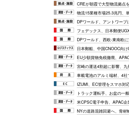
CREが朝霞で大型物流拠点
物流15業種市場25.3兆円
DPワールド、アントワープ
フェデックス、日本郵便UG
DPワールド、西欧-東南欧
日本郵船、中国CNOOC向け
EU少額貨物免税撤廃、APA
宮崎の運送4割超に影響、九
車載電池のアルミ端材、4社
IZUMI、EC管理をスマホ
トラック運転手、お盆の一般車
米CPSC電子申告、APAC企
NYの道路混雑回避へ、骨材