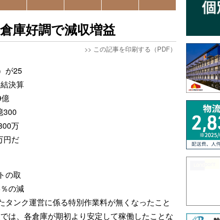
も倉庫好調で減収増益
>>
この記事を印刷する（PDF）
が25
連結決算
9億
300
00万
万円だ
トの取
5％の減
たタンク運営に係る特別作業料が無くなったこと
業では、各倉庫が期初より安定して稼働したことな