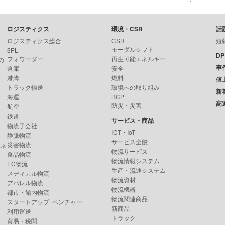
ロジスティクス
環境・CSR
話
ロジスティクス総合
CSR
短
モーダルシフト
3PL
D
フォワーダー
再生可能エネルギー
の
事
倉庫
安全
港湾
燃料
値
トラック輸送
環境への取り組み
新
海運
BCP
高
防災・災害
航空
鉄道
サービス・商品
物流子会社
ICT・IoT
静脈物流
サービス全般
災害物流
ンネ
物流サービス
食品物流
物流情報システム
EC物流
生産・流通システム
メディカル物流
物流資材
アパレル物流
物流機器
都市・館内物流
物流関連商品
スタートアップ･ベンチャー
新商品
利用運送
トラック
貿易・税関