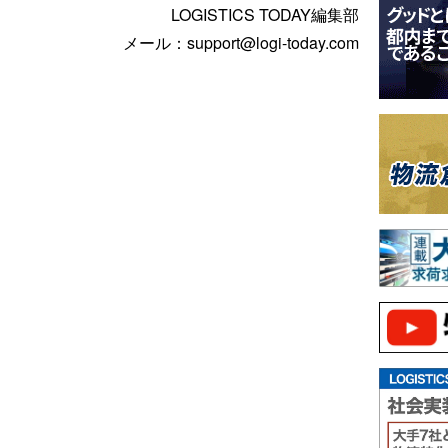
LOGISTICS TODAY編集部
メール：support@logi-today.com