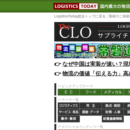
LOGISTIC
LogisticsToday総合トップに戻る
取材のご依頼
👉️
なぜ中国は実装が速い？現
👉️
物流の価値「伝える力」高
ピックアップテーマ
テーマ一覧
スペシャルコンテンツ一覧