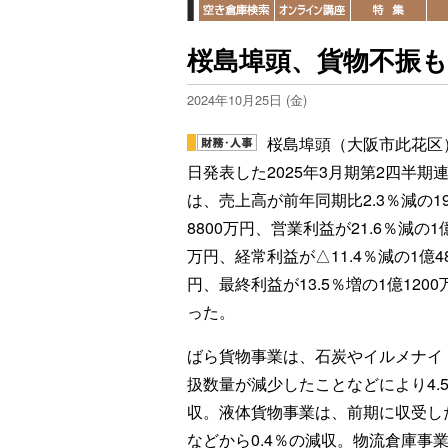
桜島埠頭、貨物不振
2024年10月25日 (金)
桜島埠頭（大阪市此花区）
日発表した2025年3月期第2四半期
は、売上高が前年同期比2.3％減の1
8800万円、営業利益が21.6％減の1億
万円、経常利益が△11.4％減の1億48
円、最終利益が13.5％増の1億1200
った。
ばら貨物事業は、石炭やイルメナイ
扱数量が減少したことなどにより4.
収。液体貨物事業は、前期に収受し
などから0.4％の減収。物流倉庫事