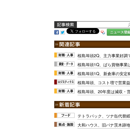
ニュース登
桜島埠頭2Q、主力事業好調
桜島埠頭1Q、ばら貨物事業
桜島埠頭1Q、新倉庫の安定
桜島埠頭、コスト増で営業益
桜島埠頭、20年度は減収・
テトラパック、ツナ缶代替紙
大和ハウス、旧パナ茨木跡