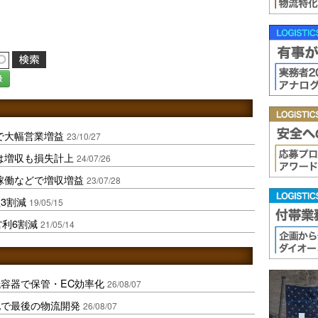
録
で大幅営業増益
23/10/27
は増収も損失計上
24/07/26
稼働などで増収増益
23/07/28
3割減
19/05/15
営利6割減
21/05/14
容器で保管・EC効率化
26/08/07
地で最後の物流開発
26/08/07