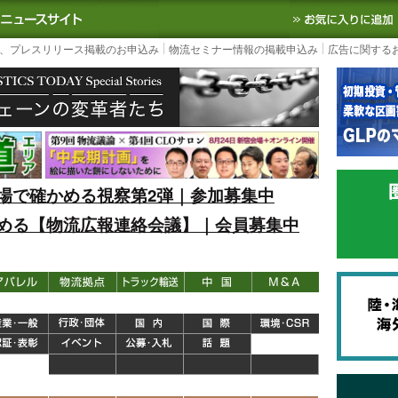
S TODAY｜国内最大の物流ニュースサイト
3PL, SCMなど国内外の最新の物流
、プレスリリース掲載のお申込み
物流セミナー情報の掲載申込み
広告に関する
場で確かめる視察第2弾｜参加募集中
める【物流広報連絡会議】｜会員募集中