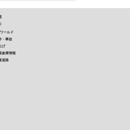
題
報
Pワールド
件・事故
上げ
着倉庫情報
速道路