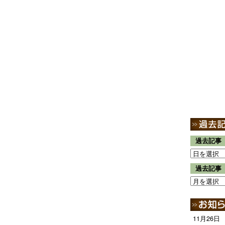
過去記事
過去記事
11月26日