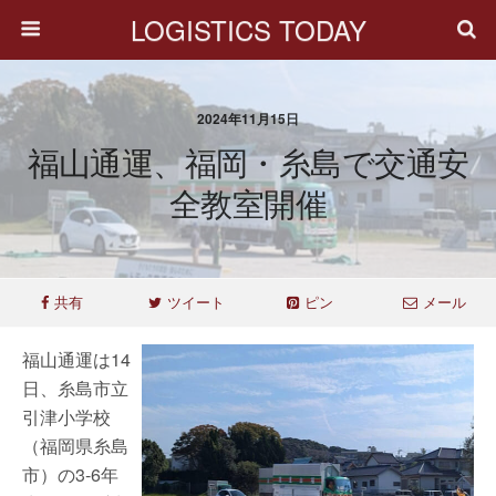
LOGISTICS TODAY
2024年11月15日
福山通運、福岡・糸島で交通安
全教室開催
共有
ツイート
ピン
メール
福山通運は14
日、糸島市立
引津小学校
（福岡県糸島
市）の3-6年