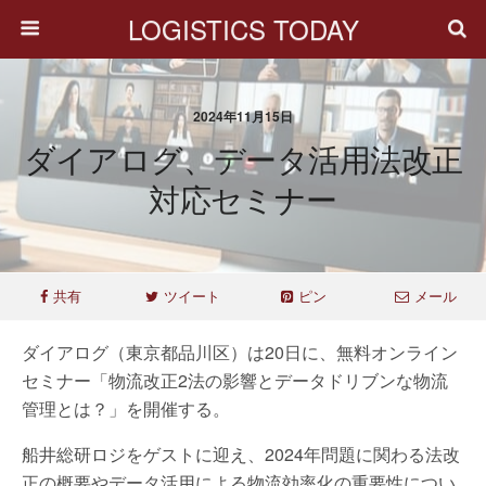
LOGISTICS TODAY
2024年11月15日
ダイアログ、データ活用法改正
対応セミナー
共有
ツイート
ピン
メール
ダイアログ（東京都品川区）は20日に、無料オンライン
セミナー「物流改正2法の影響とデータドリブンな物流
管理とは？」を開催する。
船井総研ロジをゲストに迎え、2024年問題に関わる法改
正の概要やデータ活用による物流効率化の重要性につい