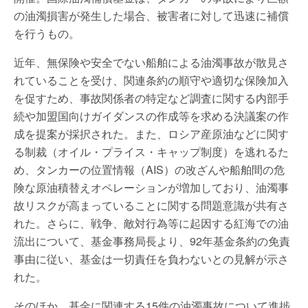
の油濁損害が発生した場合、被害者に対して迅速に補償
を行うもの。
近年、無保険や安全でない船舶による油濁事故が散見さ
れていることを受け、関連条約の順守や適切な保険加入
を促すため、事故関係者の特定など調査に関する内部手
続や加盟国向けガイダンスの作成等を求める決議案の作
成を提案が採択された。また、ロシア産原油などに関す
る制裁（オイル・プライス・キャップ制度）を逃れるた
め、タンカーの位置情報（AIS）の改ざんや船舶間の危
険な原油積替えオペレーションが増加しており、油濁事
故リスクが高まっていることに関する問題意識が共有さ
れた。さらに、戦争、敵対行為等に起因する紅海での油
流出について、基金事務局長より、92年基金条約の免責
事由に従い、基金は一切責任を負わないとの見解が示さ
れた。
そのほか、基金に関連する15件の油濁事故について進捗