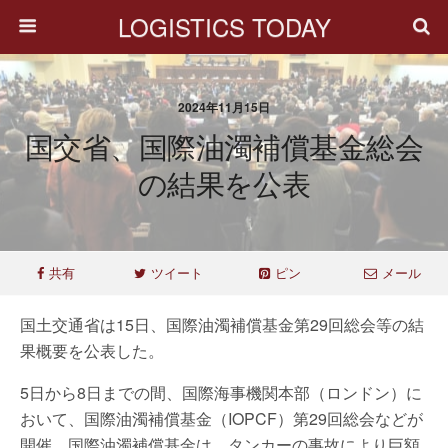
LOGISTICS TODAY
2024年11月15日
国交省、国際油濁補償基金総会
の結果を公表
共有
ツイート
ピン
メール
国土交通省は15日、国際油濁補償基金第29回総会等の結
果概要を公表した。
5日から8日までの間、国際海事機関本部（ロンドン）に
おいて、国際油濁補償基金（IOPCF）第29回総会などが
開催。国際油濁補償基金は、タンカーの事故により巨額