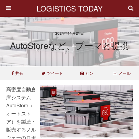
LOGISTICS TODAY
2024年11月21日
AutoStoreなど、プーマと提携
共有
ツイート
ピン
メール
高密度自動倉
庫システム
AutoStore（
オートスト
ア）を製造・
販売するノル
ウェーのロボ