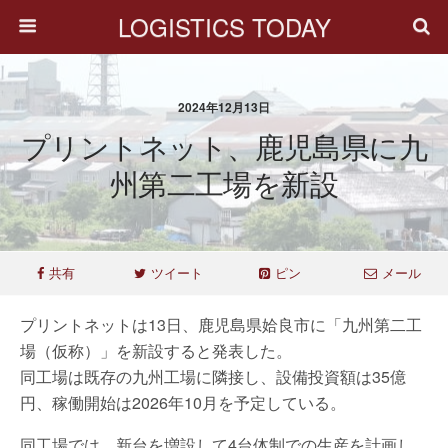
LOGISTICS TODAY
2024年12月13日
プリントネット、鹿児島県に九
州第二工場を新設
共有
ツイート
ピン
メール
プリントネットは13日、鹿児島県姶良市に「九州第二工
場（仮称）」を新設すると発表した。
同工場は既存の九州工場に隣接し、設備投資額は35億
円、稼働開始は2026年10月を予定している。
同工場では、新台を増設して4台体制での生産を計画し