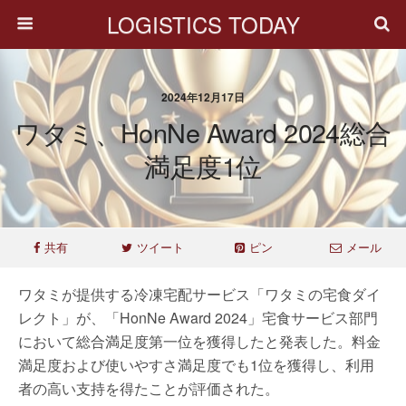
LOGISTICS TODAY
2024年12月17日
ワタミ、HonNe Award 2024総合
満足度1位
共有
ツイート
ピン
メール
ワタミが提供する冷凍宅配サービス「ワタミの宅食ダイ
レクト」が、「HonNe Award 2024」宅食サービス部門
において総合満足度第一位を獲得したと発表した。料金
満足度および使いやすさ満足度でも1位を獲得し、利用
者の高い支持を得たことが評価された。