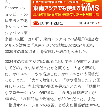
ム、
Shopee（シ
ョッピー）の
日本法人であ
るショッピー
ジャパン（東
京都中央区）は18日、東南アジア向けの越境EC担当者
518人を対象に「東南アジアの越境ECの2024年総括・
2025年の展望調査」を実施した結果を公表した。
2024年の東南アジアEC市場において売上が前年と比較
してどのような結果だったかと聞くと「大きく増加し
た」が30.4%、「やや増加した」が50.8%という回答だ
った。また、「大きく増加した」「やや増加した」と回
答した人に、売上増加の要因を尋ねたところ、「効果的
なプロモーション」が57.5%、「適切な価格設定」が
40.6%、「在庫管理の最適化」が39.9%だった。また
「物流オペレーションの改善」と答えた担当者は38%だ