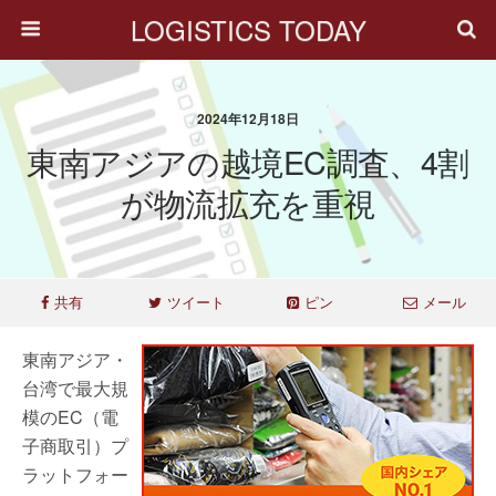
LOGISTICS TODAY
2024年12月18日
東南アジアの越境EC調査、4割
が物流拡充を重視
共有
ツイート
ピン
メール
東南アジア・
台湾で最大規
模のEC（電
子商取引）プ
ラットフォー