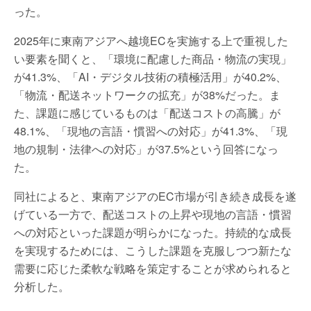
った。
2025年に東南アジアへ越境ECを実施する上で重視した
い要素を聞くと、「環境に配慮した商品・物流の実現」
が41.3%、「AI・デジタル技術の積極活用」が40.2%、
「物流・配送ネットワークの拡充」が38%だった。ま
た、課題に感じているものは「配送コストの高騰」が
48.1%、「現地の言語・慣習への対応」が41.3%、「現
地の規制・法律への対応」が37.5%という回答になっ
た。
同社によると、東南アジアのEC市場が引き続き成長を遂
げている一方で、配送コストの上昇や現地の言語・慣習
への対応といった課題が明らかになった。持続的な成長
を実現するためには、こうした課題を克服しつつ新たな
需要に応じた柔軟な戦略を策定することが求められると
分析した。