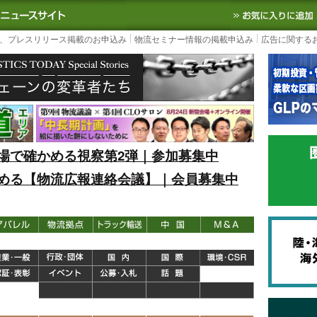
S TODAY｜国内最大の物流ニュースサイト
3PL, SCMなど国内外の最新の物流
、プレスリリース掲載のお申込み
物流セミナー情報の掲載申込み
広告に関する
場で確かめる視察第2弾｜参加募集中
める【物流広報連絡会議】｜会員募集中