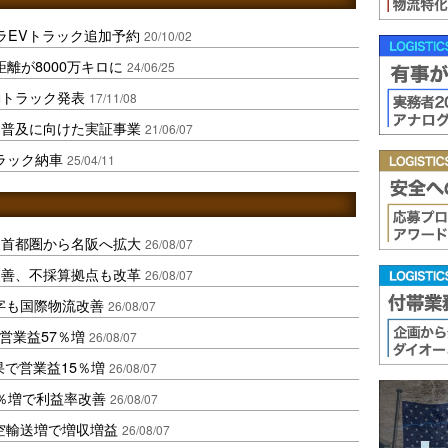
ラEVトラック追加予約
20/10/02
離が8000万キロに
24/06/25
電動トラック発表
17/11/08
ス普及に向けた実証事業
21/06/07
ラック納車
25/04/11
、首都圏から名阪へ拡大
26/08/07
に改善、不採算拠点も改革
26/08/07
字も国際物流改善
26/08/07
営業益57％増
26/08/07
果で営業益15％増
26/08/07
2％増で利益率改善
26/08/07
空輸送増で増収増益
26/08/07