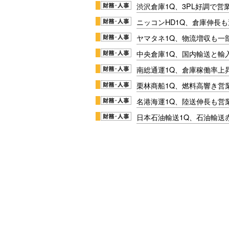
渋沢倉庫1Q、3PL好調で営
ニッコンHD1Q、倉庫伸長
ヤマタネ1Q、物流増収も一
中央倉庫1Q、国内輸送と輸
南総通運1Q、倉庫稼働率上
栗林商船1Q、燃料高響き営
名港海運1Q、陸送伸長も営業
日本石油輸送1Q、石油輸送