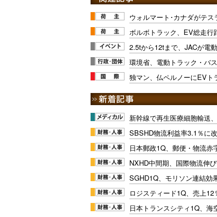
ウォルマート･カナダがテス
ボルボトラック、EV総走行距
2.5tから12tまで、JACが
環境省、電動トラック・バ
独マン、仏ペルノーにEVト
新幹線で再生医療細胞輸送
SBSHD物流利益率3.1％
日本郵政1Q、郵便・物流赤
NXHD中間期、国際物流伸び
SGHD1Q、モリソン連結効
ロジスティード1Q、売上1
日本トランスシティ1Q、海