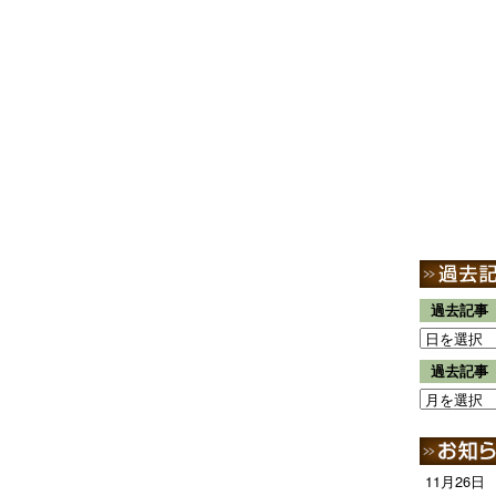
過去記事
過去記事
11月26日