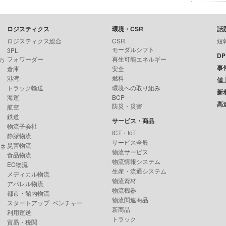
ロジスティクス
環境・CSR
話
ロジスティクス総合
CSR
短
モーダルシフト
3PL
D
フォワーダー
再生可能エネルギー
の
事
倉庫
安全
港湾
燃料
値
トラック輸送
環境への取り組み
新
海運
BCP
高
防災・災害
航空
鉄道
サービス・商品
物流子会社
ICT・IoT
静脈物流
サービス全般
災害物流
ンネ
物流サービス
食品物流
物流情報システム
EC物流
生産・流通システム
メディカル物流
物流資材
アパレル物流
物流機器
都市・館内物流
物流関連商品
スタートアップ･ベンチャー
新商品
利用運送
トラック
貿易・税関