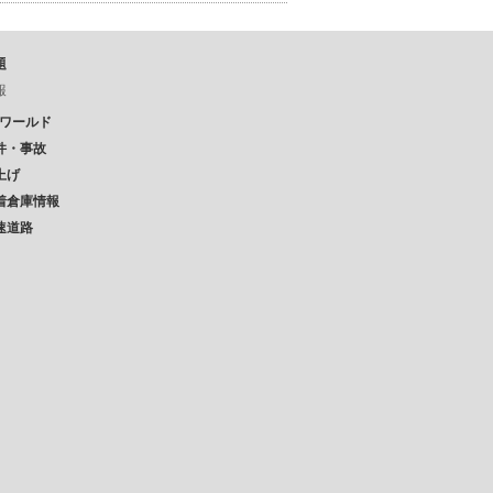
題
報
Pワールド
件・事故
上げ
着倉庫情報
速道路