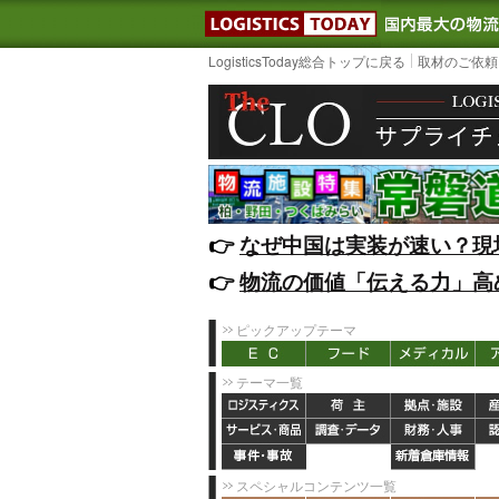
LOGISTIC
LogisticsToday総合トップに戻る
取材のご依頼
👉️
なぜ中国は実装が速い？現
👉️
物流の価値「伝える力」高
ピックアップテーマ
テーマ一覧
スペシャルコンテンツ一覧