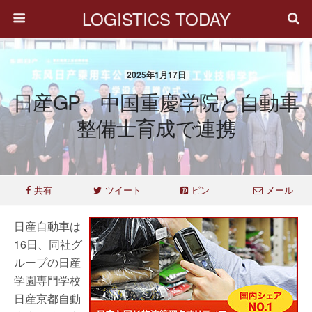
LOGISTICS TODAY
2025年1月17日
日産GP、中国重慶学院と自動車
整備士育成で連携
共有
ツイート
ピン
メール
日産自動車は
16日、同社グ
ループの日産
学園専門学校
日産京都自動