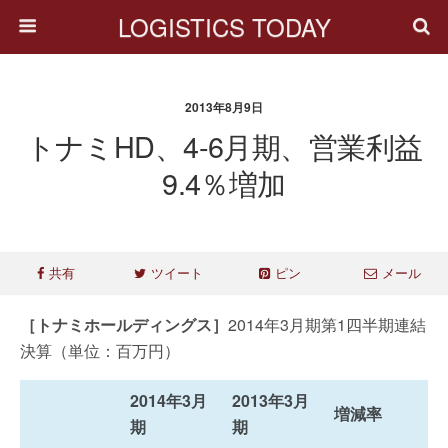
LOGISTICS TODAY
2013年8月9日
トナミHD、4-6月期、営業利益
9.4％増加
共有
ツイート
ピン
メール
［トナミホールディングス］
2014年3月期第1四半期連結
決算（単位：百万円）
2014年3月
2013年3月
増減率
期
期