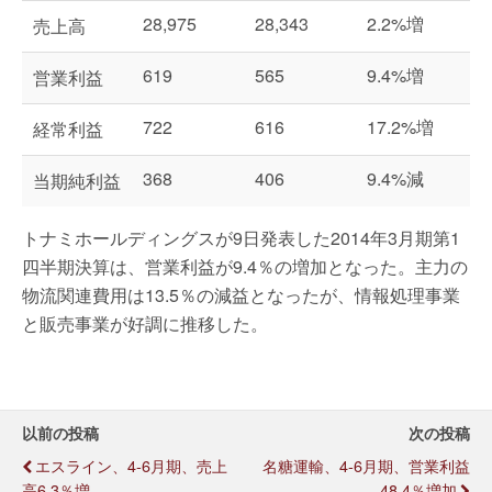
28,975
28,343
2.2%増
売上高
619
565
9.4%増
営業利益
722
616
17.2%増
経常利益
368
406
9.4%減
当期純利益
トナミホールディングスが9日発表した2014年3月期第1
四半期決算は、営業利益が9.4％の増加となった。主力の
物流関連費用は13.5％の減益となったが、情報処理事業
と販売事業が好調に推移した。
以前の投稿
次の投稿
エスライン、4-6月期、売上
名糖運輸、4-6月期、営業利益
高6.3％増
48.4％増加