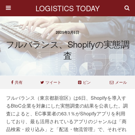
LOGISTICS TODAY
2025年3月6日
フルバランス、Shopifyの実態調
査
共有
ツイート
ピン
メール
フルバランス（東京都新宿区）は6日、Shopifyを導入す
るBtoC企業を対象にした実態調査の結果を公表した。調
査によると、EC事業者の63.1％がShopifyアプリを利用
しており、最も活用されているアプリのジャンルは「商
品検索・絞り込み」と「配送・物流管理」で、それぞれ