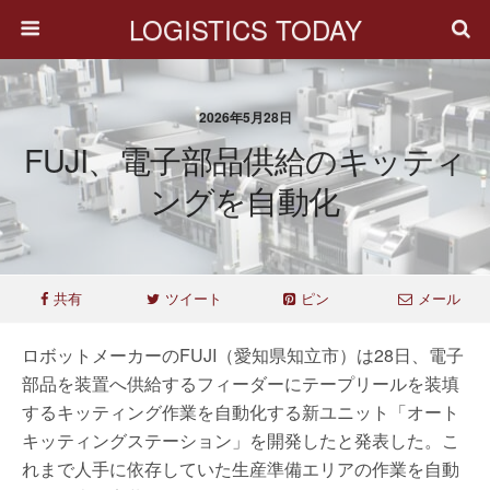
LOGISTICS TODAY
2026年5月28日
FUJI、電子部品供給のキッティ
ングを自動化
共有
ツイート
ピン
メール
ロボットメーカーのFUJI（愛知県知立市）は28日、電子
部品を装置へ供給するフィーダーにテープリールを装填
するキッティング作業を自動化する新ユニット「オート
キッティングステーション」を開発したと発表した。こ
れまで人手に依存していた生産準備エリアの作業を自動