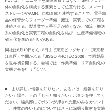
FUJIは、同ユニットを単体装置ではなく、SMTフロア全
体の自動化を構成する要素として位置付ける。スマート
ストレージやAMR、自動倉庫と連携することで、電子部
品の保管からフィーダー準備、搬送、実装までの工程を
連続させる。製造業で人手不足が続くなか、物流・搬送
系の自動化と実装工程の自動化を結び、生産準備領域の
省人化を進める狙いがある。
同社は6月10日から12日まで東京ビッグサイト（東京都
江東区）で開かれる「JISSO PROTEC 2026」で同製品
を世界初公開する。会場では、作業準備エリア自動化の
実機デモを行う予定だ。
■「より詳しい情報を知りたい」あるいは「続報を知り
たい」場合、下の「もっと知りたい」ボタンを押してく
ださい。編集部にてボタンが押された数のみをカウント
し、件数の多いものについてはさらに深掘り取材を実施