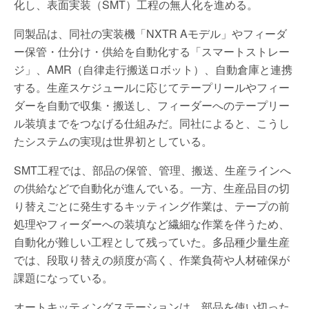
化し、表面実装（SMT）工程の無人化を進める。
同製品は、同社の実装機「NXTR Aモデル」やフィーダ
ー保管・仕分け・供給を自動化する「スマートストレー
ジ」、AMR（自律走行搬送ロボット）、自動倉庫と連携
する。生産スケジュールに応じてテープリールやフィー
ダーを自動で収集・搬送し、フィーダーへのテープリー
ル装填までをつなげる仕組みだ。同社によると、こうし
たシステムの実現は世界初としている。
SMT工程では、部品の保管、管理、搬送、生産ラインへ
の供給などで自動化が進んでいる。一方、生産品目の切
り替えごとに発生するキッティング作業は、テープの前
処理やフィーダーへの装填など繊細な作業を伴うため、
自動化が難しい工程として残っていた。多品種少量生産
では、段取り替えの頻度が高く、作業負荷や人材確保が
課題になっている。
オートキッティングステーションは、部品を使い切った