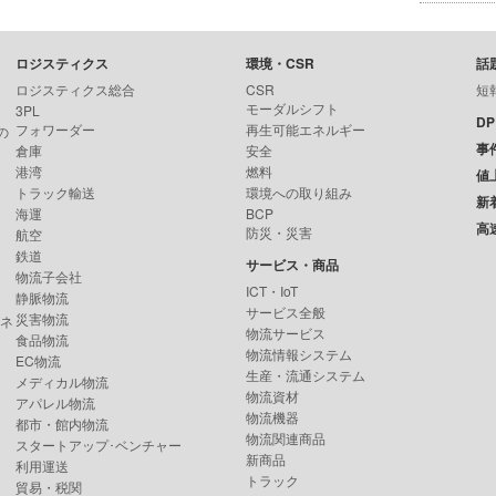
ロジスティクス
環境・CSR
話
ロジスティクス総合
CSR
短
モーダルシフト
3PL
D
フォワーダー
再生可能エネルギー
の
事
倉庫
安全
港湾
燃料
値
トラック輸送
環境への取り組み
新
海運
BCP
高
防災・災害
航空
鉄道
サービス・商品
物流子会社
ICT・IoT
静脈物流
サービス全般
災害物流
ンネ
物流サービス
食品物流
物流情報システム
EC物流
生産・流通システム
メディカル物流
物流資材
アパレル物流
物流機器
都市・館内物流
物流関連商品
スタートアップ･ベンチャー
新商品
利用運送
トラック
貿易・税関