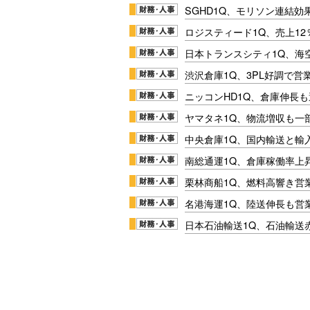
SGHD1Q、モリソン連結効
ロジスティード1Q、売上1
日本トランスシティ1Q、海
渋沢倉庫1Q、3PL好調で営
ニッコンHD1Q、倉庫伸長
ヤマタネ1Q、物流増収も一
中央倉庫1Q、国内輸送と輸
南総通運1Q、倉庫稼働率上
栗林商船1Q、燃料高響き営
名港海運1Q、陸送伸長も営業
日本石油輸送1Q、石油輸送