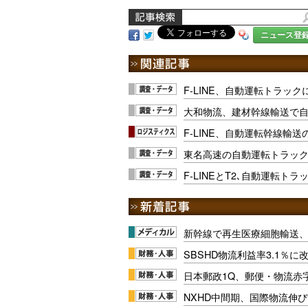
ニュース登
F-LINE、自動運転トラッ
大和物流、建材幹線輸送で
F-LINE、自動運転幹線輸
東名高速の自動運転トラッ
F-LINEとT2､自動運転ト
新幹線で再生医療細胞輸送
SBSHD物流利益率3.1％
日本郵政1Q、郵便・物流赤
NXHD中間期、国際物流伸び