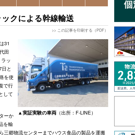
トラックによる幹線輸送
>>
この記事を印刷する（PDF）
は31
代田
トラッ
7日と
路を使
復で行
として
▲
実証実験の車両
（出所：F-LINE）
ターか
品を輸
から三郷物流センターまでハウス食品の製品を運搬