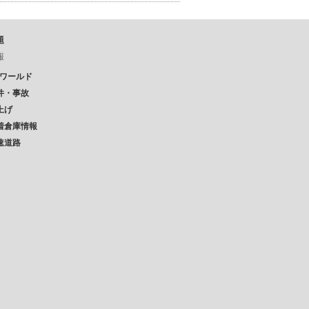
題
報
Pワールド
件・事故
上げ
着倉庫情報
速道路