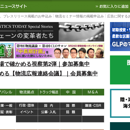
S TODAY｜国内最大の物流ニュースサイト
3PL, SCMなど国内外の最新の物流
、プレスリリース掲載のお申込み
物流セミナー情報の掲載申込み
広告に関する
場で確かめる視察第2弾｜参加募集中
める【物流広報連絡会議】｜会員募集中