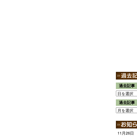
過去記事
過去記事
11月26日