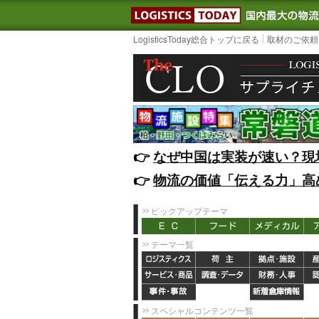
LOGISTIC
LogisticsToday総合トップに戻る
取材のご依頼
👉️
なぜ中国は実装が速い？現
👉️
物流の価値「伝える力」高
ピックアップテーマ
テーマ一覧
スペシャルコンテンツ一覧