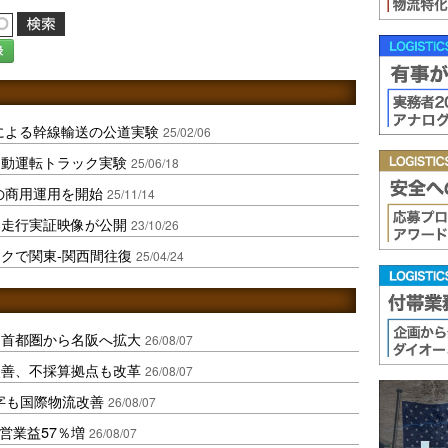
録
クによる幹線輸送の公道実験
25/02/06
自動運転トラック実験
25/06/18
送の商用運用を開始
25/11/14
ク走行実証映像が公開
23/10/26
ラックで関東‐関西間往復
25/04/24
、首都圏から名阪へ拡大
26/08/07
に改善、不採算拠点も改革
26/08/07
字も国際物流改善
26/08/07
営業益57％増
26/08/07