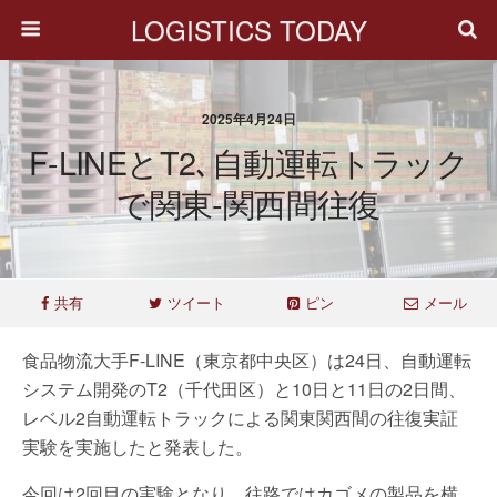
LOGISTICS TODAY
2025年4月24日
F-LINEとT2､自動運転トラック
で関東‐関西間往復
共有
ツイート
ピン
メール
食品物流大手F-LINE（東京都中央区）は24日、自動運転
システム開発のT2（千代田区）と10日と11日の2日間、
レベル2自動運転トラックによる関東関西間の往復実証
実験を実施したと発表した。
今回は2回目の実験となり、往路ではカゴメの製品を横