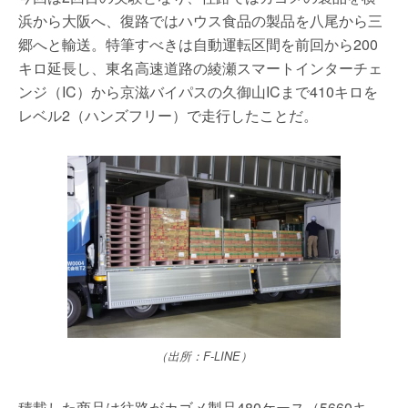
浜から大阪へ、復路ではハウス食品の製品を八尾から三
郷へと輸送。特筆すべきは自動運転区間を前回から200
キロ延長し、東名高速道路の綾瀬スマートインターチェ
ンジ（IC）から京滋バイパスの久御山ICまで410キロを
レベル2（ハンズフリー）で走行したことだ。
（出所：F-LINE）
積載した商品は往路がカゴメ製品480ケース（5660キ