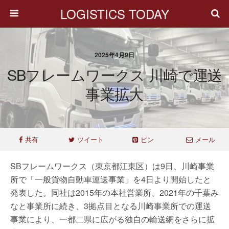
LOGISTICS TODAY
2025年4月9日
SBフレームワークス 川崎で運送
事業拡大
共有
ツイート
ピン
メール
SBフレームワークス（東京都江東区）は9日、川崎事業
所で「一般貨物自動車運送事業」を4日より開始したと
発表した。同社は2015年の本社営業所、2021年の千葉み
なと事業所に続き、3拠点目となる川崎事業所での運送
事業により、一都二県に広がる独自の輸送網をさらに拡