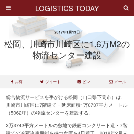
LOGISTICS TODAY
2017年1月13日
松岡、川崎市川崎区に1.6万m2の
物流センター建設
共有
ツイート
ピン
メール
総合物流サービスを手がける松岡（山口県下関市）は、
川崎市川崎区に7階建て・延床面積1万6737平方メートル
（5062坪）の物流センターを建設する。
3万3742平方メートルの敷地で鉄筋コンクリート造・7階
建ての冷蔵冷凍機能を持つ倉庫を4日着工、2018年2月末