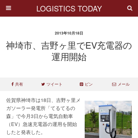
LOGISTICS TODAY
2013年10月18日
神埼市、吉野ヶ里でEV充電器の
運用開始
共有
ツイート
ピン
メール
佐賀県神埼市は18日、吉野ヶ里メ
ガソーラー発電所「てるてるの
森」で今月3日から電気自動車
（EV）急速充電器の運用を開始
したと発表した。