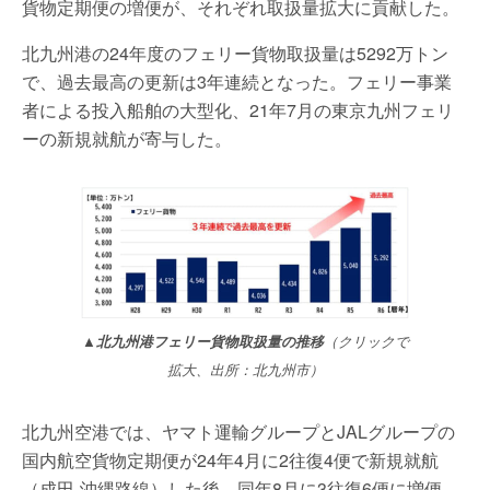
貨物定期便の増便が、それぞれ取扱量拡大に貢献した。
北九州港の24年度のフェリー貨物取扱量は5292万トン
で、過去最高の更新は3年連続となった。フェリー事業
者による投入船舶の大型化、21年7月の東京九州フェリ
ーの新規就航が寄与した。
▲北九州港フェリー貨物取扱量の推移
（クリックで
拡大、出所：北九州市）
北九州空港では、ヤマト運輸グループとJALグループの
国内航空貨物定期便が24年4月に2往復4便で新規就航
（成田-沖縄路線）した後、同年8月に3往復6便に増便