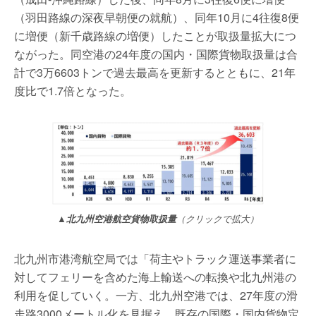
（羽田路線の深夜早朝便の就航）、同年10月に4往復8便
に増便（新千歳路線の増便）したことが取扱量拡大につ
ながった。同空港の24年度の国内・国際貨物取扱量は合
計で3万6603トンで過去最高を更新するとともに、21年
度比で1.7倍となった。
▲北九州空港航空貨物取扱量
（クリックで拡大）
北九州市港湾航空局では「荷主やトラック運送事業者に
対してフェリーを含めた海上輸送への転換や北九州港の
利用を促していく。一方、北九州空港では、27年度の滑
走路3000メートル化を見据え、既存の国際・国内貨物定