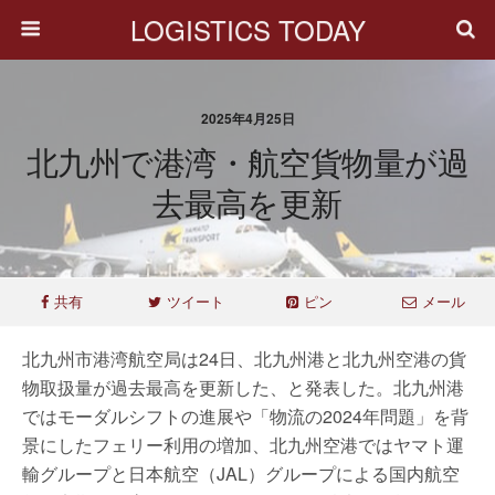
LOGISTICS TODAY
2025年4月25日
北九州で港湾・航空貨物量が過
去最高を更新
共有
ツイート
ピン
メール
北九州市港湾航空局は24日、北九州港と北九州空港の貨
物取扱量が過去最高を更新した、と発表した。北九州港
ではモーダルシフトの進展や「物流の2024年問題」を背
景にしたフェリー利用の増加、北九州空港ではヤマト運
輸グループと日本航空（JAL）グループによる国内航空