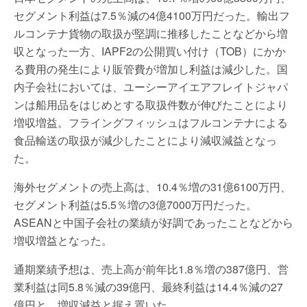
セグメント利益は7.5％減の4億4100万円だった。輸出フ
ルコンテナ貨物の取扱が堅調に推移したことなどから増
収となった一方、IAPF2の公開買い付け（TOB）にかか
る費用の発生により販管費が増加し利益は減少した。国
内子会社においては、ユーシーアイエアフレイトジャパ
ンは船用品をはじめとする取扱件数が伸びたことにより
増収増益。フライングフィッシュはフルコンテナによる
食品輸送の取扱が減少したことにより減収減益となっ
た。
海外セグメントの売上高は、10.4％増の31億6100万円、
セグメント利益は5.5％増の3億7000万円だった。
ASEANと中国子会社の業績が好調であったことなどから
増収増益となった。
通期業績予想は、売上高が前年比1.8％増の387億円、営
業利益は同5.8％減の39億円、最終利益は14.4％減の27
億円と、増収減益と据え置いた。