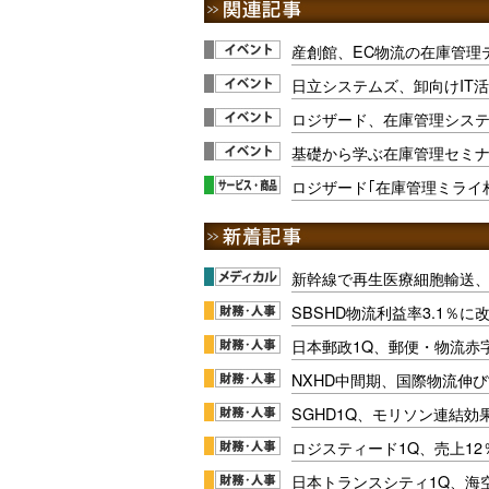
産創館、EC物流の在庫管理テ
日立システムズ、卸向けIT
ロジザード、在庫管理シス
基礎から学ぶ在庫管理セミナ
ロジザード｢在庫管理ミライ
新幹線で再生医療細胞輸送
SBSHD物流利益率3.1％
日本郵政1Q、郵便・物流赤
NXHD中間期、国際物流伸び
SGHD1Q、モリソン連結効
ロジスティード1Q、売上1
日本トランスシティ1Q、海