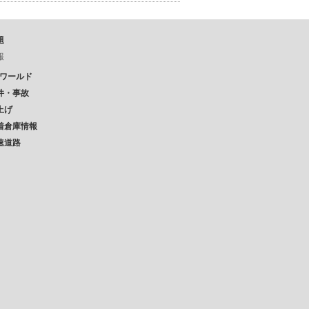
題
報
Pワールド
件・事故
上げ
着倉庫情報
速道路