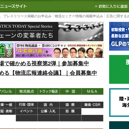
S TODAY｜国内最大の物流ニュースサイト
3PL, SCMなど国内外の最新の物流
、プレスリリース掲載のお申込み
物流セミナー情報の掲載申込み
広告に関する
場で確かめる視察第2弾｜参加募集中
める【物流広報連絡会議】｜会員募集中