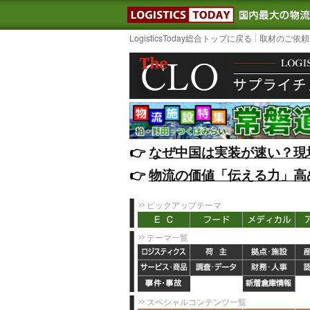
LOGISTIC
LogisticsToday総合トップに戻る
取材のご依頼
👉️
なぜ中国は実装が速い？現
👉️
物流の価値「伝える力」高
ピックアップテーマ
テーマ一覧
スペシャルコンテンツ一覧