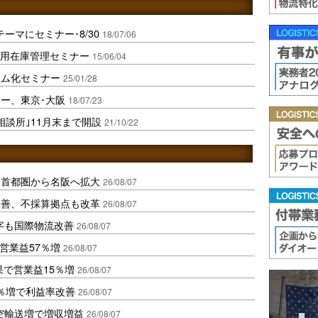
ーマにセミナー･8/30
18/07/06
活用在庫管理セミナー
15/06/04
テム化セミナー
25/01/28
ー、東京･大阪
18/07/23
相談所｣11月末まで開設
21/10/22
、首都圏から名阪へ拡大
26/08/07
に改善、不採算拠点も改革
26/08/07
字も国際物流改善
26/08/07
営業益57％増
26/08/07
果で営業益15％増
26/08/07
2％増で利益率改善
26/08/07
空輸送増で増収増益
26/08/07