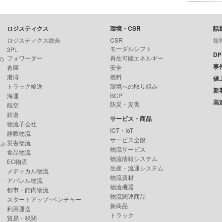
ロジスティクス
環境・CSR
話
ロジスティクス総合
CSR
短
モーダルシフト
3PL
D
フォワーダー
再生可能エネルギー
の
事
倉庫
安全
港湾
燃料
値
トラック輸送
環境への取り組み
新
海運
BCP
高
防災・災害
航空
鉄道
サービス・商品
物流子会社
ICT・IoT
静脈物流
サービス全般
災害物流
ンネ
物流サービス
食品物流
物流情報システム
EC物流
生産・流通システム
メディカル物流
物流資材
アパレル物流
物流機器
都市・館内物流
物流関連商品
スタートアップ･ベンチャー
新商品
利用運送
トラック
貿易・税関