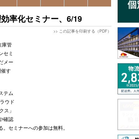
効率化セミナー、6/19
>>
この記事を印刷する（PDF）
在庫管
ンセミ
だメー
開催す
ステム
クラウド
クス」
や確認
る。セミナーへの参加は無料。