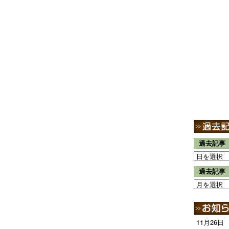
過去記事
過去記事
11月26日