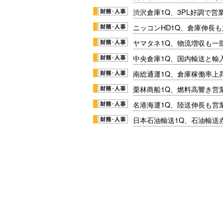
渋沢倉庫1Q、3PL好調で営
ニッコンHD1Q、倉庫伸長
ヤマタネ1Q、物流増収も一
中央倉庫1Q、国内輸送と輸
南総通運1Q、倉庫稼働率上
栗林商船1Q、燃料高響き営
名港海運1Q、陸送伸長も営業
日本石油輸送1Q、石油輸送