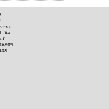
題
報
Pワールド
件・事故
上げ
着倉庫情報
速道路