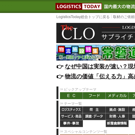
LOGISTIC
LogisticsToday総合トップに戻る
取材のご依頼
👉️
なぜ中国は実装が速い？現
👉️
物流の価値「伝える力」高
ピックアップテーマ
テーマ一覧
スペシャルコンテンツ一覧