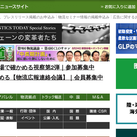
S TODAY｜国内最大の物流ニュースサイト
3PL, SCMなど国内外の最新の物流
、プレスリリース掲載のお申込み
物流セミナー情報の掲載申込み
広告に関する
場で確かめる視察第2弾｜参加募集中
める【物流広報連絡会議】｜会員募集中