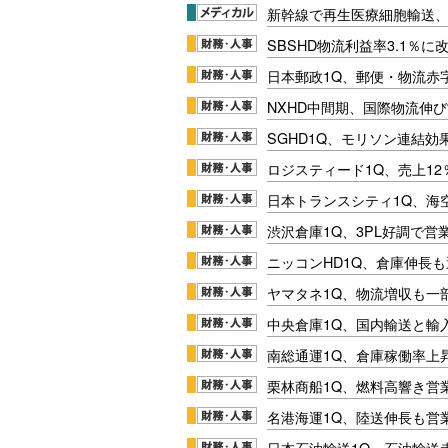
新幹線で再生医療細胞輸送
SBSHD物流利益率3.1％
日本郵政1Q、郵便・物流赤
NXHD中間期、国際物流伸び
SGHD1Q、モリソン連結効
ロジスティード1Q、売上1
日本トランスシティ1Q、海
渋沢倉庫1Q、3PL好調で営
ニッコンHD1Q、倉庫伸長
ヤマタネ1Q、物流増収も一
中央倉庫1Q、国内輸送と輸
南総通運1Q、倉庫稼働率上
栗林商船1Q、燃料高響き営
名港海運1Q、陸送伸長も営業
日本石油輸送1Q、石油輸送