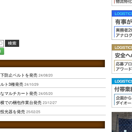
録
落下防止ベルトを発売
24/08/20
ルト3種発売
24/10/29
能なマルチカート発売
24/05/20
ー横での梱包作業台発売
23/12/27
D投光器を発売
25/02/25