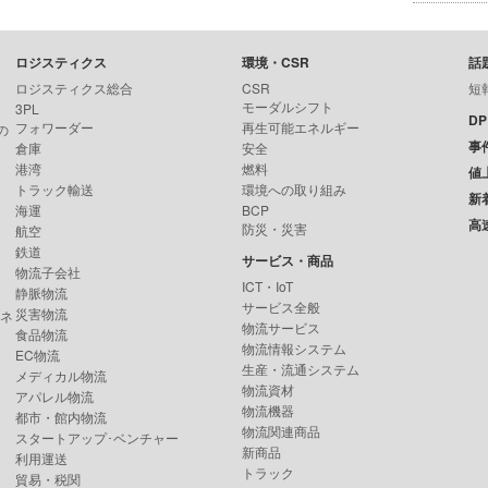
ロジスティクス
環境・CSR
話
ロジスティクス総合
CSR
短
モーダルシフト
3PL
D
フォワーダー
再生可能エネルギー
の
事
倉庫
安全
港湾
燃料
値
トラック輸送
環境への取り組み
新
海運
BCP
高
防災・災害
航空
鉄道
サービス・商品
物流子会社
ICT・IoT
静脈物流
サービス全般
災害物流
ンネ
物流サービス
食品物流
物流情報システム
EC物流
生産・流通システム
メディカル物流
物流資材
アパレル物流
物流機器
都市・館内物流
物流関連商品
スタートアップ･ベンチャー
新商品
利用運送
トラック
貿易・税関