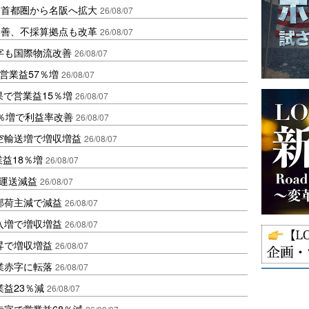
、首都圏から名阪へ拡大
26/08/07
に改善、不採算拠点も改革
26/08/07
字も国際物流改善
26/08/07
営業益57％増
26/08/07
果で営業益15％増
26/08/07
2％増で利益率改善
26/08/07
空輸送増で増収増益
26/08/07
業益18％増
26/08/07
も運送減益
26/08/07
部荷主減で減益
26/08/07
入増で増収増益
26/08/07
昇で増収増益
26/08/07
業赤字に転落
26/08/07
益23％減
26/08/07
赤字で営業益68％減