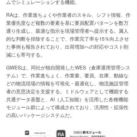
ムでシミュレーションする機能。
RAは、作業進ちょくや作業者のスキル、シフト情報、作
業優先度など複数の要素を基に要員配置パターンを数万
通り生成し、最適な指示を現場管理者へ提示する。属人
的な判断を排除することで、作業完了率を15％向上させ
た事例も報告されており、出荷増加への対応やコスト削
減にも寄与する。
GWESは、同社が独自開発したWES（倉庫運用管理シス
テム）で、作業進ちょく、作業量、要員、在庫、動線な
どの物流現場の情報を可視化・最適化し、物流施設管理
者の意思決定を支援する。ミドルウェアとして機能する
共通データ基盤と、AI（人工知能）を活用した各種機能
モジュール群によって構成されており、汎用性・拡張性
の高いパッケージシステムだ。