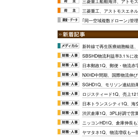
三菱重工船舶海洋、アトモス
三菱重工、アストモスエネル
｢同一空域複数ドローン｣管理
新幹線で再生医療細胞輸送
SBSHD物流利益率3.1％
日本郵政1Q、郵便・物流赤
NXHD中間期、国際物流伸び
SGHD1Q、モリソン連結効
ロジスティード1Q、売上1
日本トランスシティ1Q、海
渋沢倉庫1Q、3PL好調で営
ニッコンHD1Q、倉庫伸長
ヤマタネ1Q、物流増収も一