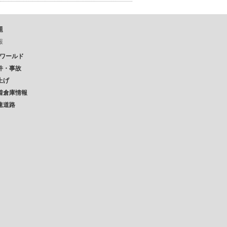
題
報
Pワールド
件・事故
上げ
着倉庫情報
速道路