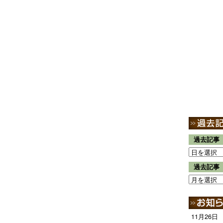
過去記事
過去記事
11月26日