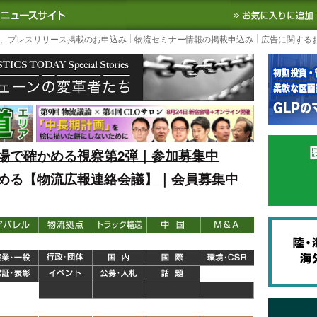
S TODAY｜国内最大の物流ニュースサイト
3PL, SCMなど国内外の最新の物流
、プレスリリース掲載のお申込み
物流セミナー情報の掲載申込み
広告に関する
場で確かめる視察第2弾｜参加募集中
める【物流広報連絡会議】｜会員募集中