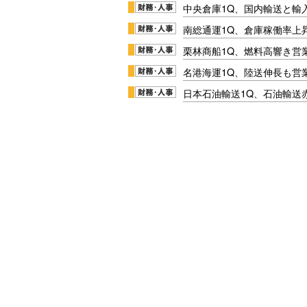
中央倉庫1Q、国内輸送と輸
南総通運1Q、倉庫稼働率上
栗林商船1Q、燃料高響き営
名港海運1Q、陸送伸長も営業
日本石油輸送1Q、石油輸送