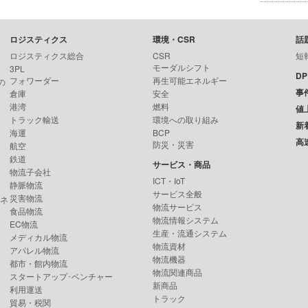
ロジスティクス
環境・CSR
話
ロジスティクス総合
CSR
短
モーダルシフト
3PL
D
フォワーダー
再生可能エネルギー
の
事
倉庫
安全
港湾
燃料
値
トラック輸送
環境への取り組み
新
海運
BCP
高
防災・災害
航空
鉄道
サービス・商品
物流子会社
ICT・IoT
静脈物流
サービス全般
災害物流
ンネ
物流サービス
食品物流
物流情報システム
EC物流
生産・流通システム
メディカル物流
物流資材
アパレル物流
物流機器
都市・館内物流
物流関連商品
スタートアップ･ベンチャー
新商品
利用運送
トラック
貿易・税関