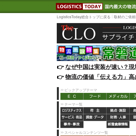
LOGISTIC
LogisticsToday総合トップに戻る
取材のご依頼
👉️
なぜ中国は実装が速い？現
👉️
物流の価値「伝える力」高
ピックアップテーマ
テーマ一覧
スペシャルコンテンツ一覧