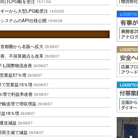
向けLPG船を受注
15/11/04
ギーから大型LPG船受注
14/03/25
システムのAPI仕様公開
19/06/28
、首都圏から名阪へ拡大
26/08/07
に改善、不採算拠点も改革
26/08/07
字も国際物流改善
26/08/07
営業益57％増
26/08/07
果で営業益15％増
26/08/07
2％増で利益率改善
26/08/07
空輸送増で増収増益
26/08/07
業益18％増
26/08/07
も運送減益
26/08/07
部荷主減で減益
26/08/07