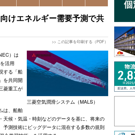
舶向けエネルギー需要予測で共
>>
この記事を印刷する（PDF）
NEC）は
術を活用
現する「船
」を共同開
三菱重工が
三菱空気潤滑システム（MALS）
ムは、船舶
・天候・気温・時刻などのデータを基に、将来の
、予測技術にビッグデータに混在する多数の規則