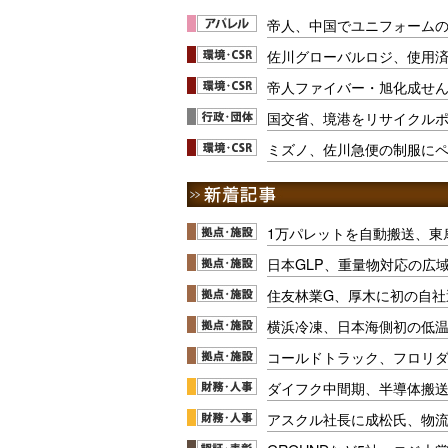
帝人、中国でユニフォーム
佐川グローバルロジ、使用
帝人ファイバー・旭化成せ
国交省、境港をリサイクル
ミズノ、佐川急便の制服にペ
1万パレットを自動搬送、東
日本GLP、重量物対応の広
住友林業G、厚木に初の自社
横浜冷凍、日本海側初の低
コールドトラック、フロリ
ダイフク中間期、半導体搬
アスクル社長に成松氏、物