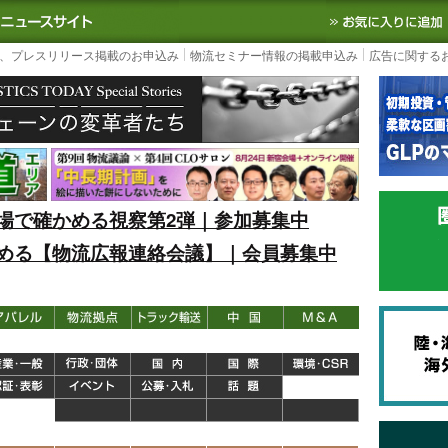
S TODAY｜国内最大の物流ニュースサイト
3PL, SCMなど国内外の最新の物流
、プレスリリース掲載のお申込み
物流セミナー情報の掲載申込み
広告に関する
場で確かめる視察第2弾｜参加募集中
める【物流広報連絡会議】｜会員募集中