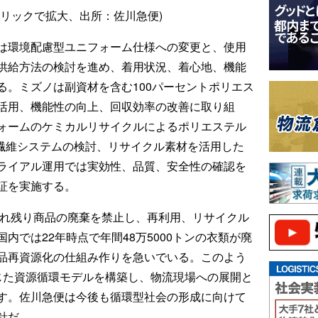
クリックで拡大、出所：佐川急便)
は環境配慮型ユニフォーム仕様への変更と、使用
供給方法の検討を進め、着用状況、着心地、機能
る。ミズノは副資材を含む100パーセントポリエス
活用、機能性の向上、回収効率の改善に取り組
ォームのケミカルリサイクルによるポリエステル
o繊維システムの検討、リサイクル素材を活用した
ライアル運用では実効性、品質、安全性の確認を
証を実施する。
売れ残り商品の廃棄を禁止し、再利用、リサイクル
内では22年時点で年間48万5000トンの衣類が廃
品再資源化の仕組み作りを急いでいる。このよう
じた資源循環モデルを構築し、物流現場への展開と
す。佐川急便は今後も循環型社会の形成に向けて
針だ。