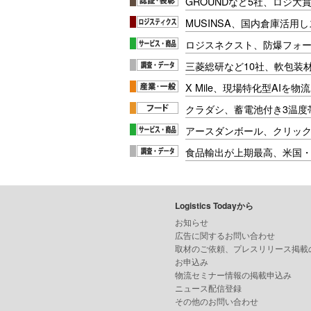
GROUNDなど5社、ロジ大
MUSINSA、国内倉庫活用
ロジスネクスト、防爆フォ
三菱総研など10社、軟包装
X Mile、現場特化型AIを
クラダシ、蓄電池付き3温度
アースダンボール、クリッ
食品輸出が上期最高、米国
Logistics Todayから
お知らせ
広告に関するお問い合わせ
取材のご依頼、プレスリリース掲載
お申込み
物流セミナー情報の掲載申込み
ニュース配信登録
その他のお問い合わせ