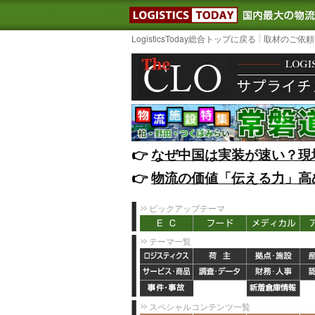
LOGISTIC
LogisticsToday総合トップに戻る
取材のご依頼
👉️
なぜ中国は実装が速い？現
👉️
物流の価値「伝える力」高
ピックアップテーマ
テーマ一覧
スペシャルコンテンツ一覧