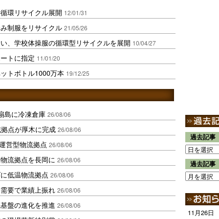
の循環リサイクル展開
12/01/31
済み制服をリサイクル
21/05/26
んい、学校体操服の循環型リサイクルを展開
10/04/27
ポートに指定
11/01/20
ットボトル1000万本
19/12/25
扇島に冷凍倉庫
26/08/06
域拠点が厚木に完成
26/08/06
過去記事
運営型物流拠点
26/08/06
温物流拠点を長岡に
26/08/06
過去記事
ダに低温物流拠点
26/08/06
送需要で業績上振れ
26/08/06
流基盤の進化を推進
26/08/06
11月26日