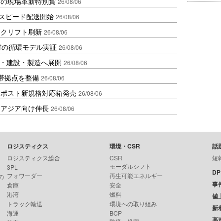
賞の現場革新特別賞
26/08/06
しスピード配送開始
26/08/06
ークリフト刷新
26/08/06
材の循環モデル実証
26/08/06
物流・建設・製造へ展開
26/08/06
帯拠点を整備
26/08/06
クポスト新規格対応箱発売
26/08/06
・アジア向け伸長
26/08/06
ロジスティクス
環境・CSR
話
ロジスティクス総合
CSR
短
モーダルシフト
3PL
D
フォワーダー
再生可能エネルギー
の
事
倉庫
安全
港湾
燃料
値
トラック輸送
環境への取り組み
新
海運
BCP
高