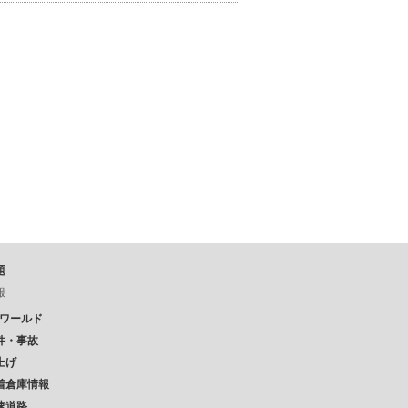
題
報
Pワールド
件・事故
上げ
着倉庫情報
速道路