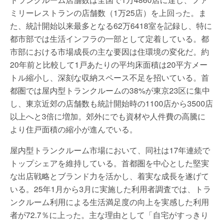
ミリーレストランの店舗数（1万25店）を上回った。ま
た、統計開始以来最多となる62万6418室を記録し、特に
都市部では生活インフラの一部として定着している。都
市部における市場成長の主な要因は住環境の変化だ。約
20年前と比較して1戸あたりの平均床面積は20平方メー
トル縮小し、深刻な収納スペース不足を招いている。首
都圏では屋内型トランクルームの38%が東京23区に集中
し、東京近郊の店舗数も統計開始時の1100店から3500店
以上へと3倍に増加。郊外にでも資材や人件費の高騰に
より住戸面積の縮小が進んでいる。
屋内型トランクルーム市場において、同社は17年連続で
トップシェアを維持している。首都圏を中心とした堅実
な出店戦略とブランド力を活かし、着実な成長を遂げて
いる。25年1月から3月に実施した利用者調査では、トラ
ンクルーム利用による生活満足度の向上を実感した利用
者が72.7％に上った。主な理由として「自宅がすっきり