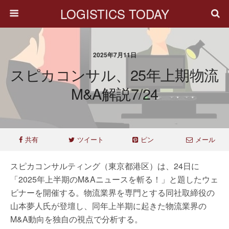
LOGISTICS TODAY
2025年7月11日
スピカコンサル、25年上期物流
M&A解説7/24
共有
ツイート
ピン
メール
スピカコンサルティング（東京都港区）は、24日に
「2025年上半期のM&Aニュースを斬る！」と題したウェ
ビナーを開催する。物流業界を専門とする同社取締役の
山本夢人氏が登壇し、同年上半期に起きた物流業界の
M&A動向を独自の視点で分析する。