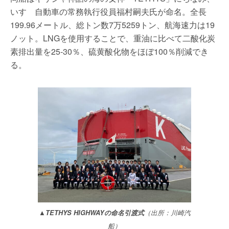
いすゞ自動車の常務執行役員福村嗣夫氏が命名。全長
199.96メートル、総トン数7万5259トン、航海速力は19
ノット。LNGを使用することで、重油に比べて二酸化炭
素排出量を25-30％、硫黄酸化物をほぼ100％削減でき
る。
▲TETHYS HIGHWAYの命名引渡式
（出所：川崎汽
船）