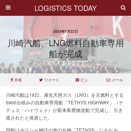
LOGISTICS TODAY
2025年7月22日
川崎汽船、LNG燃料自動車専用
船が完成
共有
ツイート
ピン
メール
川崎汽船は18日、液化天然ガス（LNG）を主燃料とする
6900台積みの自動車専用船「TETHYS HIGHWAY」（テ
テュス・ハイウェイ）が新来島豊橋造船で完成し、引き
渡されたと発表した。
同船はギリシャ神話の海の女神「TETHYS」にちなみ、