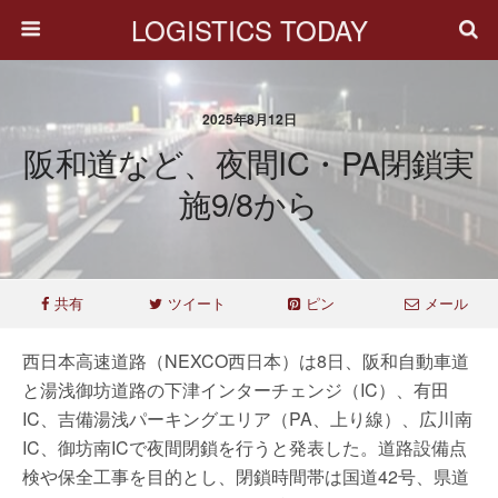
LOGISTICS TODAY
2025年8月12日
阪和道など、夜間IC・PA閉鎖実
施9/8から
共有
ツイート
ピン
メール
西日本高速道路（NEXCO西日本）は8日、阪和自動車道
と湯浅御坊道路の下津インターチェンジ（IC）、有田
IC、吉備湯浅パーキングエリア（PA、上り線）、広川南
IC、御坊南ICで夜間閉鎖を行うと発表した。道路設備点
検や保全工事を目的とし、閉鎖時間帯は国道42号、県道