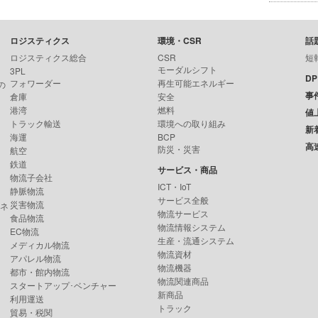
ロジスティクス
環境・CSR
話
ロジスティクス総合
CSR
短
モーダルシフト
3PL
D
フォワーダー
再生可能エネルギー
の
事
倉庫
安全
港湾
燃料
値
トラック輸送
環境への取り組み
新
海運
BCP
高
防災・災害
航空
鉄道
サービス・商品
物流子会社
ICT・IoT
静脈物流
サービス全般
災害物流
ンネ
物流サービス
食品物流
物流情報システム
EC物流
生産・流通システム
メディカル物流
物流資材
アパレル物流
物流機器
都市・館内物流
物流関連商品
スタートアップ･ベンチャー
新商品
利用運送
トラック
貿易・税関