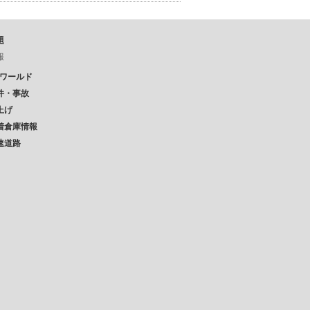
題
報
Pワールド
件・事故
上げ
着倉庫情報
速道路