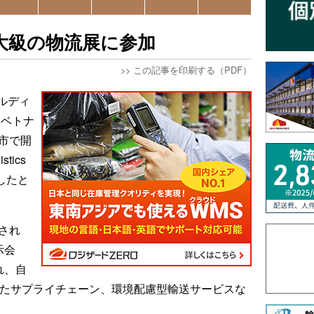
大級の物流展に参加
>>
この記事を印刷する（PDF）
ールディ
Xベトナ
市で開
stics
展したと
催され
示会
れ、自
用したサプライチェーン、環境配慮型輸送サービスな