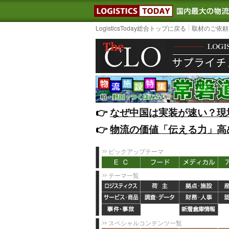
LOGISTIC
LogisticsToday総合トップに戻る
取材のご依頼
👉️
なぜ中国は実装が速い？現
👉️
物流の価値「伝える力」高
ピックアップテーマ
テーマ一覧
スペシャルコンテンツ一覧