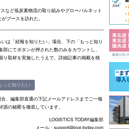
ビスなど低炭素物流の取り組みやグローバルネット
上がブースを訪れた。
るいは「続報を知りたい」場合、下の「もっと知り
集部にてボタンが押された数のみをカウントし、
掘り取材を実施したうえで、詳細記事の掲載を積
もっと知りたい
場合、編集部直通の下記メールアドレスまでご一報
材源の秘匿を徹底しています。
LOGISTICS TODAY編集部
メール：support@logi-today.com