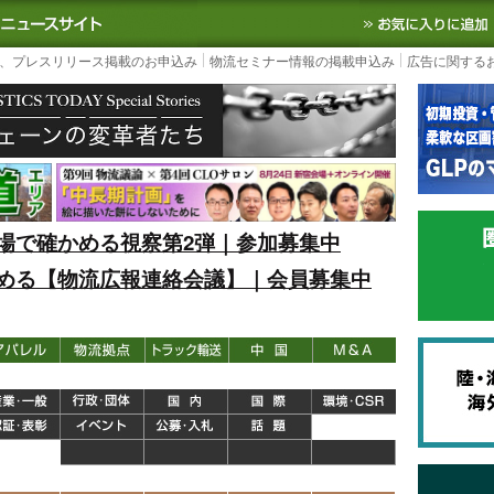
S TODAY｜国内最大の物流ニュースサイト
3PL, SCMなど国内外の最新の物流
、プレスリリース掲載のお申込み
物流セミナー情報の掲載申込み
広告に関する
場で確かめる視察第2弾｜参加募集中
める【物流広報連絡会議】｜会員募集中