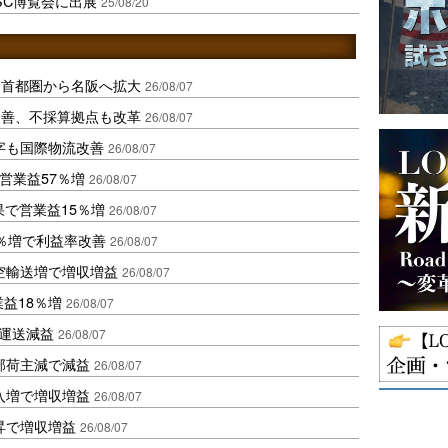
SC博覧会に出展
25/08/20
、首都圏から名阪へ拡大
26/08/07
に改善、不採算拠点も改革
26/08/07
字も国際物流改善
26/08/07
営業益57％増
26/08/07
果で営業益15％増
26/08/07
2％増で利益率改善
26/08/07
空輸送増で増収増益
26/08/07
業益18％増
26/08/07
も運送減益
26/08/07
部荷主減で減益
26/08/07
入増で増収増益
26/08/07
昇で増収増益
26/08/07