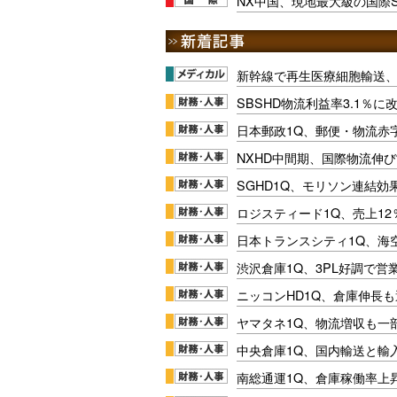
NX中国、現地最大級の国際
新幹線で再生医療細胞輸送
SBSHD物流利益率3.1％
日本郵政1Q、郵便・物流赤
NXHD中間期、国際物流伸び
SGHD1Q、モリソン連結効
ロジスティード1Q、売上1
日本トランスシティ1Q、海
渋沢倉庫1Q、3PL好調で営
ニッコンHD1Q、倉庫伸長
ヤマタネ1Q、物流増収も一
中央倉庫1Q、国内輸送と輸
南総通運1Q、倉庫稼働率上