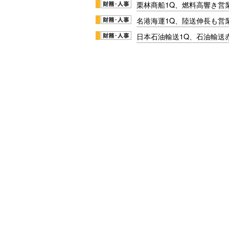
栗林商船1Q、燃料高響き営
名港海運1Q、陸送伸長も営業
日本石油輸送1Q、石油輸送