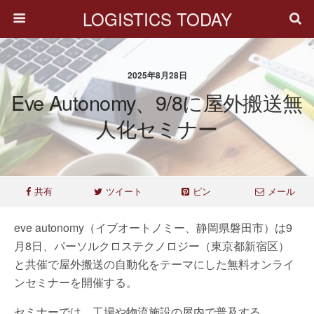
LOGISTICS TODAY
2025年8月28日
Eve Autonomy、9/8に屋外搬送無
人化セミナー
共有
ツイート
ピン
メール
eve autonomy（イブオートノミー、静岡県磐田市）は9
月8日、パーソルクロステクノロジー（東京都新宿区）
と共催で屋外搬送の自動化をテーマにした無料オンライ
ンセミナーを開催する。
セミナーでは、工場や物流施設の屋内で普及する