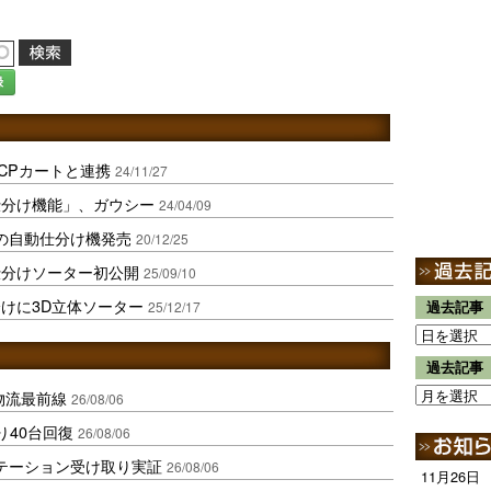
録
CPカートと連携
24/11/27
仕分け機能」、ガウシー
24/04/09
の自動仕分け機発売
20/12/25
仕分けソーター初公開
25/09/10
けに3D立体ソーター
25/12/17
過去記事
過去記事
中国物流最前線
26/08/06
り40台回復
26/08/06
ステーション受け取り実証
26/08/06
11月26日