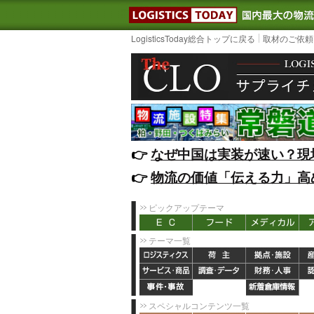
LOGISTIC
LogisticsToday総合トップに戻る
取材のご依頼
👉️
なぜ中国は実装が速い？現
👉️
物流の価値「伝える力」高
ピックアップテーマ
テーマ一覧
スペシャルコンテンツ一覧