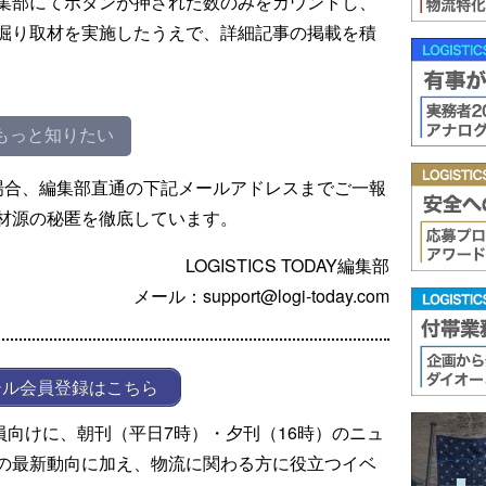
集部にてボタンが押された数のみをカウントし、
掘り取材を実施したうえで、詳細記事の掲載を積
もっと知りたい
場合、編集部直通の下記メールアドレスまでご一報
材源の秘匿を徹底しています。
LOGISTICS TODAY編集部
メール：support@logi-today.com
ール会員登録はこちら
ール会員向けに、朝刊（平日7時）・夕刊（16時）のニュ
の最新動向に加え、物流に関わる方に役立つイベ