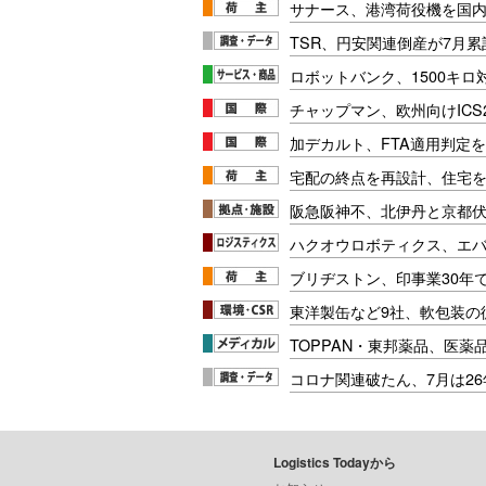
サナース、港湾荷役機を国
TSR、円安関連倒産が7月累
ロボットバンク、1500キ
チャップマン、欧州向けICS
加デカルト、FTA適用判定を
宅配の終点を再設計、住宅
阪急阪神不、北伊丹と京都
ハクオウロボティクス、エ
ブリヂストン、印事業30年
東洋製缶など9社、軟包装の
TOPPAN・東邦薬品、医薬
コロナ関連破たん、7月は26
Logistics Todayから