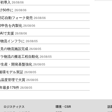
内初導入
26/08/06
計50件に
26/08/06
ロ対応自動フォーク発売
26/08/06
2申告を内製化
26/08/06
AIで支援
26/08/06
を物流インフラに
26/08/05
伏見の物流施設完成
26/08/05
バラ物流の搬送工程自動化
26/08/05
で生産・開発基盤強化
26/08/05
循環モデル実証
26/08/05
品温度管理で大賞
26/08/05
年最多176件
26/08/05
ロジスティクス
環境・CSR
話