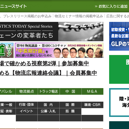
S TODAY｜国内最大の物流ニュースサイト
3PL, SCMなど国内外の最新の物流
、プレスリリース掲載のお申込み
物流セミナー情報の掲載申込み
広告に関する
場で確かめる視察第2弾｜参加募集中
める【物流広報連絡会議】｜会員募集中