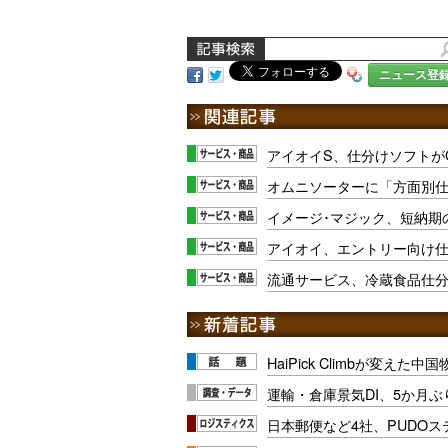
ニュース登
アイオイS、仕分けソフトが
オムニソーターに「⽅⾯別
イメージ･マジック、短納期
アイオイ、エントリー向け
流通サービス、冷蔵食品仕分
HaiPick Climbが変えた
運輸・倉庫景気DI、5か月ぶ
日本郵便など4社、PUDO